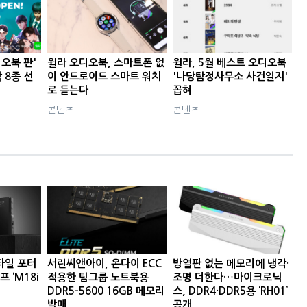
디오북 판'
윌라 오디오북, 스마트폰 없
윌라, 5월 베스트 오디오북
 8종 선
이 안드로이드 스마트 워치
'나당탐정사무소 사건일지'
로 듣는다
꼽혀
콘텐츠
콘텐츠
타일 포터
서린씨앤아이, 온다이 ECC
방열판 없는 메모리에 냉각·
프 ‘M18i
적용한 팀그룹 노트북용
조명 더한다…마이크로닉
DDR5-5600 16GB 메모리
스, DDR4·DDR5용 ‘RH01’
발매
공개