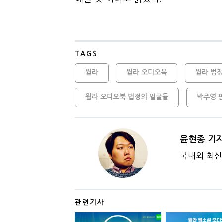
TAGS
윌라
윌라 오디오북
윌라 법
윌라 오디오북 법정의 얼굴들
박주영 
윤현종 기
국내외 최신 
관련기사