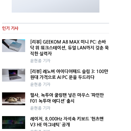
인기 기사
[리뷰] GEEKOM A8 MAX 미니 PC: 손바
닥 위 워크스테이션, 듀얼 LAN까지 갖춘 묵
직한 실력자
윤현종 기자
[리뷰] 레노버 아이디어패드 슬림 3: 100만
원대 가격으로 AI PC 문을 두드리다
윤현종 기자
펄사, 녹투아 쿨링팬 넣은 마우스 ‘파인만
F01 녹투아 에디션’ 출시
윤현종 기자
레이저, 8,000Hz 자석축 키보드 ‘헌츠맨
V3 HE 마그네틱’ 공개