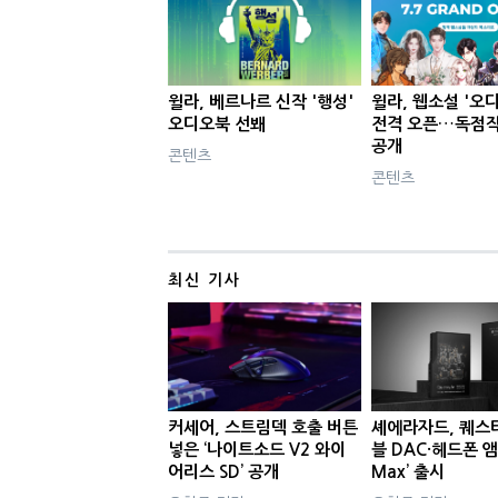
윌라, 베르나르 신작 '행성'
윌라, 웹소설 '오
오디오북 선봬
전격 오픈…독점작
공개
콘텐츠
콘텐츠
최신 기사
커세어, 스트림덱 호출 버튼
셰에라자드, 퀘스
넣은 ‘나이트소드 V2 와이
블 DAC·헤드폰 앰
어리스 SD’ 공개
Max’ 출시