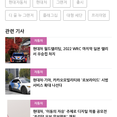
현대자동차
현대차
그랜저
출시
디 올 뉴 그랜저
플래그십
대형 세단
프리미엄
관련 기사
자동차
현대차 월드랠리팀, 2022 WRC 마지막 일본 랠리
서 우승컵 차지
자동차
현대차·기아, 카카오모빌리티와 '로보라이드' 시범
서비스 확대 나선다
자동차
현대차, '이동의 자유' 주제로 디지털 작품 공모전
'프리덤 오브 무브먼트' 개최