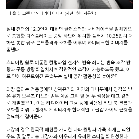
'디 올 뉴 그랜저' 인테리어 이미지 (사진=현대자동차)
실내 전면의 12.3인치 대화면 클러스터와 내비게이션을 일체형으
로 통합한 디스플레이는 중앙 하단에 위치한 풀터치 10.25인치 대
화면 통합 공조 콘트롤러와 조화를 이루며 하이테크한 이미지를
뽐낸다.
스티어링 휠로 이동한 컬럼타입 전자식 변속 레버는 변속 조작 방
향과 구동 방향을 일치시켜 직관적인 조작이 가능하도록 했고, 이
로 인해 여유로워진 콘솔부는 실내 공간 활용성을 높여준다.
외장 컬러는 전통공예인 방짜유기와 자연의 대나무에서 영감을 받
은 유기 브론즈 매트와 밤부 차콜 그린 펄 등 두 색상을 대표 컬러
로 개발했으며, 이는 라디에이터 그릴 등에 적용된 티탄 룩 크롬과
조화를 이뤄 그랜저의 헤리티지와 현대적인 고급감 사이의 균형을
절묘하게 잡아준다.
내장의 경우 한국적 패턴을 가미한 나파 퀄팅과 가죽 소재는 리얼
우드 및 알루미늄 내장재와 어우러져 유려한 스타일을 완성한다.