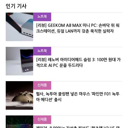
인기 기사
노트북
[리뷰] GEEKOM A8 MAX 미니 PC: 손바닥 위 워
크스테이션, 듀얼 LAN까지 갖춘 묵직한 실력자
노트북
[리뷰] 레노버 아이디어패드 슬림 3: 100만 원대 가
격으로 AI PC 문을 두드리다
신제품
펄사, 녹투아 쿨링팬 넣은 마우스 ‘파인만 F01 녹투
아 에디션’ 출시
신제품