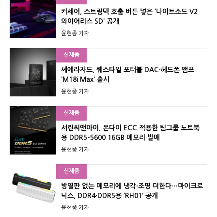
커세어, 스트림덱 호출 버튼 넣은 ‘나이트소드 V2
와이어리스 SD’ 공개
윤현종 기자
신제품
셰에라자드, 퀘스타일 포터블 DAC·헤드폰 앰프
‘M18i Max’ 출시
윤현종 기자
신제품
서린씨앤아이, 온다이 ECC 적용한 팀그룹 노트북
용 DDR5-5600 16GB 메모리 발매
윤현종 기자
신제품
방열판 없는 메모리에 냉각·조명 더한다…마이크로
닉스, DDR4·DDR5용 ‘RH01’ 공개
윤현종 기자