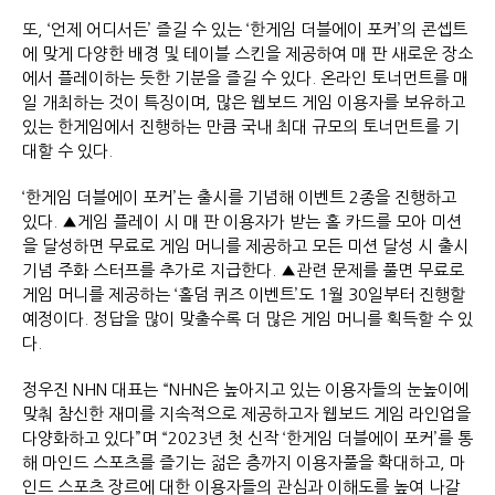
또, ‘언제 어디서든’ 즐길 수 있는 ‘한게임 더블에이 포커’의 콘셉트
에 맞게 다양한 배경 및 테이블 스킨을 제공하여 매 판 새로운 장소
에서 플레이하는 듯한 기분을 즐길 수 있다. 온라인 토너먼트를 매
일 개최하는 것이 특징이며, 많은 웹보드 게임 이용자를 보유하고
있는 한게임에서 진행하는 만큼 국내 최대 규모의 토너먼트를 기
대할 수 있다.
‘한게임 더블에이 포커’는 출시를 기념해 이벤트 2종을 진행하고
있다. ▲게임 플레이 시 매 판 이용자가 받는 홀 카드를 모아 미션
을 달성하면 무료로 게임 머니를 제공하고 모든 미션 달성 시 출시
기념 주화 스터프를 추가로 지급한다. ▲관련 문제를 풀면 무료로
게임 머니를 제공하는 ‘홀덤 퀴즈 이벤트’도 1월 30일부터 진행할
예정이다. 정답을 많이 맞출수록 더 많은 게임 머니를 획득할 수 있
다.
정우진 NHN 대표는 “NHN은 높아지고 있는 이용자들의 눈높이에
맞춰 참신한 재미를 지속적으로 제공하고자 웹보드 게임 라인업을
다양화하고 있다”며 “2023년 첫 신작 ‘한게임 더블에이 포커’를 통
해 마인드 스포츠를 즐기는 젊은 층까지 이용자풀을 확대하고, 마
인드 스포츠 장르에 대한 이용자들의 관심과 이해도를 높여 나갈