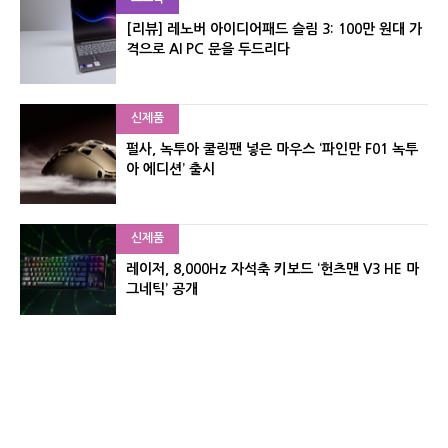
[리뷰] 레노버 아이디어패드 슬림 3: 100만 원대 가
격으로 AI PC 문을 두드리다
신제품
펄사, 녹투아 쿨링팬 넣은 마우스 ‘파인만 F01 녹투
아 에디션’ 출시
신제품
레이저, 8,000Hz 자석축 키보드 ‘헌츠맨 V3 HE 마
그네틱’ 공개
신제품
서린컴퓨터, 26.3L 리안리 A3 기반 미니 PC 2종 출
시