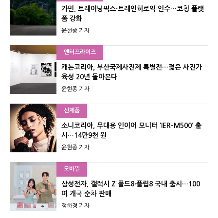
가민, 트레이닝픽스·트레인히로익 인수…코칭 플랫
폼 강화
윤현종 기자
엔터프라이즈
캐논코리아, 부산국제사진제 특별전…젊은 사진가
육성 20년 돌아본다
윤현종 기자
신제품
소니코리아, 무대용 인이어 모니터 ‘IER-M500’ 출
시…14만9천 원
윤현종 기자
모바일
삼성전자, 갤럭시 Z 폴드8·플립8 국내 출시…100
여 개국 순차 판매
정하정 기자