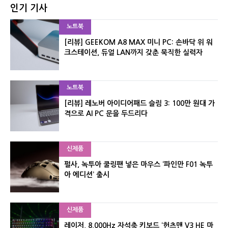
인기 기사
노트북
[리뷰] GEEKOM A8 MAX 미니 PC: 손바닥 위 워
크스테이션, 듀얼 LAN까지 갖춘 묵직한 실력자
노트북
[리뷰] 레노버 아이디어패드 슬림 3: 100만 원대 가
격으로 AI PC 문을 두드리다
신제품
펄사, 녹투아 쿨링팬 넣은 마우스 ‘파인만 F01 녹투
아 에디션’ 출시
신제품
레이저, 8,000Hz 자석축 키보드 ‘헌츠맨 V3 HE 마