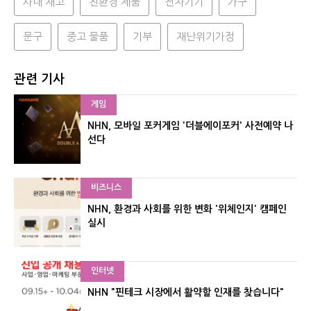
사내 재고
친환경 제품
전자기기
가구
문구
중고 물품
기부
재난위기가정
관련 기사
게임
NHN, 모바일 포커게임 '더블에이포커' 사전예약 나
선다
비즈니스
NHN, 환경과 사회를 위한 변화 '위체인지' 캠페인
실시
인터넷
NHN "핀테크 시장에서 활약할 인재를 찾습니다"