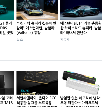
GT 플래
"1천마력 슈퍼카 첫눈에 반
애스턴마틴, F1 기술 총동원
DBS
할라" 애스턴마틴, 발할라
한 하이브리드 슈퍼카 '발할
 베일 벗었
(Valhalla) 등장
라' 국내서 만난다
뉴스
자동차
타일 포터
서린씨앤아이, 온다이 ECC
방열판 없는 메모리에 냉각·
프 ‘M18i
적용한 팀그룹 노트북용
조명 더한다…마이크로닉