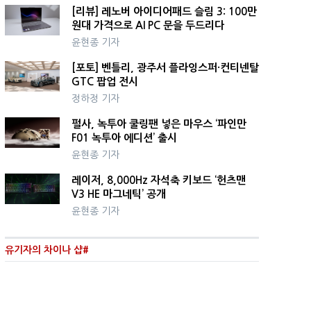
[리뷰] 레노버 아이디어패드 슬림 3: 100만
원대 가격으로 AI PC 문을 두드리다
윤현종 기자
[포토] 벤틀리, 광주서 플라잉스퍼·컨티넨탈
GTC 팝업 전시
정하정 기자
펄사, 녹투아 쿨링팬 넣은 마우스 ‘파인만
F01 녹투아 에디션’ 출시
윤현종 기자
레이저, 8,000Hz 자석축 키보드 ‘헌츠맨
V3 HE 마그네틱’ 공개
윤현종 기자
유기자의 차이나 샵#