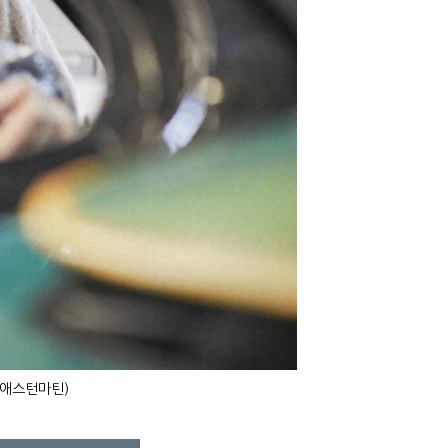
=애스턴마틴)