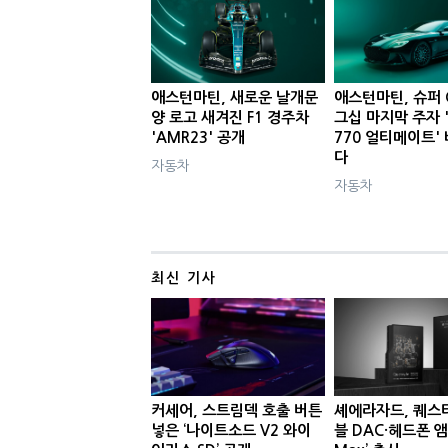
애스턴마틴, 새로운 날개문
애스턴마틴, 슈퍼 
양 로고 새겨진 F1 경주차
그십 마지막 주자 '
'AMR23' 공개
770 얼티메이트'
다
자동차
자동차
최신 기사
커세어, 스트림덱 호출 버튼
셰에라자드, 퀘스
넣은 ‘나이트소드 V2 와이
블 DAC·헤드폰 앰