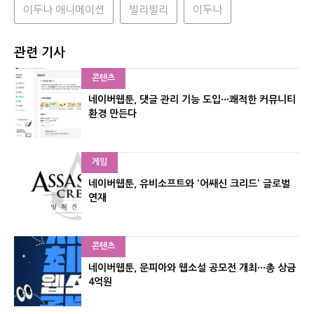
이두나 애니메이션
빌리빌리
이두나
관련 기사
콘텐츠
네이버웹툰, 댓글 관리 기능 도입···쾌적한 커뮤니티
환경 만든다
게임
네이버웹툰, 유비소프트와 '어쌔신 크리드' 글로벌
연재
콘텐츠
네이버웹툰, 문피아와 웹소설 공모전 개최···총 상금
4억원