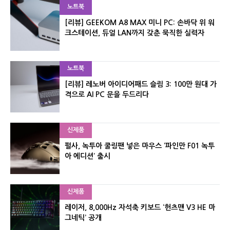
노트북
[리뷰] GEEKOM A8 MAX 미니 PC: 손바닥 위 워
크스테이션, 듀얼 LAN까지 갖춘 묵직한 실력자
노트북
[리뷰] 레노버 아이디어패드 슬림 3: 100만 원대 가
격으로 AI PC 문을 두드리다
신제품
펄사, 녹투아 쿨링팬 넣은 마우스 ‘파인만 F01 녹투
아 에디션’ 출시
신제품
레이저, 8,000Hz 자석축 키보드 ‘헌츠맨 V3 HE 마
그네틱’ 공개