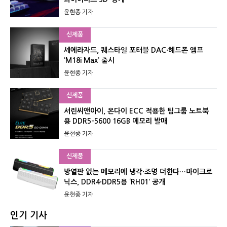
윤현종 기자
신제품
셰에라자드, 퀘스타일 포터블 DAC·헤드폰 앰프
‘M18i Max’ 출시
윤현종 기자
신제품
서린씨앤아이, 온다이 ECC 적용한 팀그룹 노트북
용 DDR5-5600 16GB 메모리 발매
윤현종 기자
신제품
방열판 없는 메모리에 냉각·조명 더한다…마이크로
닉스, DDR4·DDR5용 ‘RH01’ 공개
윤현종 기자
인기 기사