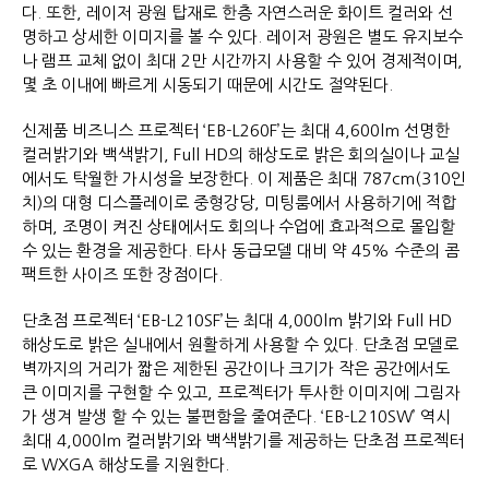
다. 또한, 레이저 광원 탑재로 한층 자연스러운 화이트 컬러와 선
명하고 상세한 이미지를 볼 수 있다. 레이저 광원은 별도 유지보수
나 램프 교체 없이 최대 2만 시간까지 사용할 수 있어 경제적이며,
몇 초 이내에 빠르게 시동되기 때문에 시간도 절약된다.
신제품 비즈니스 프로젝터 ‘EB-L260F’는 최대 4,600lm 선명한
컬러밝기와 백색밝기, Full HD의 해상도로 밝은 회의실이나 교실
에서도 탁월한 가시성을 보장한다. 이 제품은 최대 787cm(310인
치)의 대형 디스플레이로 중형강당, 미팅룸에서 사용하기에 적합
하며, 조명이 켜진 상태에서도 회의나 수업에 효과적으로 몰입할
수 있는 환경을 제공한다. 타사 동급모델 대비 약 45% 수준의 콤
팩트한 사이즈 또한 장점이다.
단초점 프로젝터 ‘EB-L210SF’는 최대 4,000lm 밝기와 Full HD
해상도로 밝은 실내에서 원활하게 사용할 수 있다. 단초점 모델로
벽까지의 거리가 짧은 제한된 공간이나 크기가 작은 공간에서도
큰 이미지를 구현할 수 있고, 프로젝터가 투사한 이미지에 그림자
가 생겨 발생 할 수 있는 불편함을 줄여준다. ‘EB-L210SW’ 역시
최대 4,000lm 컬러밝기와 백색밝기를 제공하는 단초점 프로젝터
로 WXGA 해상도를 지원한다.