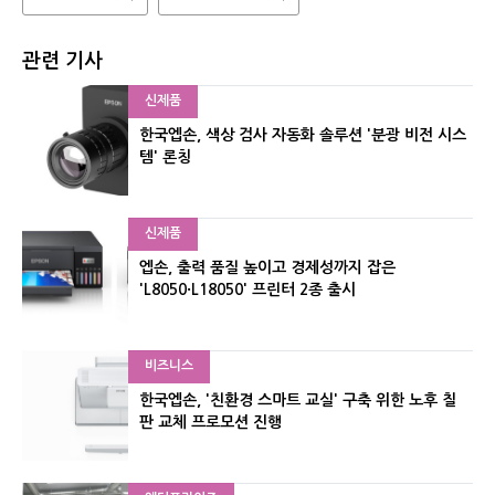
관련 기사
신제품
한국엡손, 색상 검사 자동화 솔루션 '분광 비전 시스
템' 론칭
신제품
엡손, 출력 품질 높이고 경제성까지 잡은
'L8050·L18050' 프린터 2종 출시
비즈니스
한국엡손, '친환경 스마트 교실' 구축 위한 노후 칠
판 교체 프로모션 진행