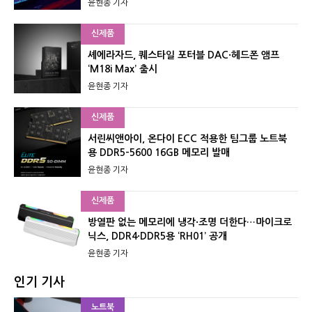
윤현종 기자
신제품
셰에라자드, 퀘스타일 포터블 DAC·헤드폰 앰프
‘M18i Max’ 출시
윤현종 기자
신제품
서린씨앤아이, 온다이 ECC 적용한 팀그룹 노트북
용 DDR5-5600 16GB 메모리 발매
윤현종 기자
신제품
방열판 없는 메모리에 냉각·조명 더한다…마이크로
닉스, DDR4·DDR5용 ‘RH01’ 공개
윤현종 기자
인기 기사
노트북