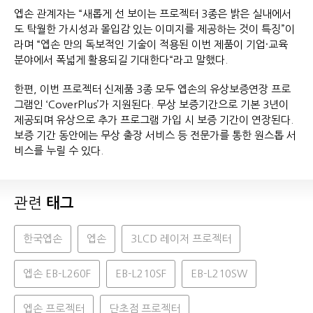
엡손 관계자는 “새롭게 선 보이는 프로젝터 3종은 밝은 실내에서
도 탁월한 가시성과 몰입감 있는 이미지를 제공하는 것이 특징”이
라며 “엡손 만의 독보적인 기술이 적용된 이번 제품이 기업·교육
분야에서 폭넓게 활용되길 기대한다“라고 말했다.
한편, 이번 프로젝터 신제품 3종 모두 엡손의 유상보증연장 프로
그램인 ‘CoverPlus’가 지원된다. 무상 보증기간으로 기본 3년이
제공되며 유상으로 추가 프로그램 가입 시 보증 기간이 연장된다.
보증 기간 동안에는 무상 출장 서비스 등 전문가를 통한 원스톱 서
비스를 누릴 수 있다.
관련
태그
한국엡손
엡손
3LCD 레이저 프로젝터
엡손 EB-L260F
EB-L210SF
EB-L210SW
엡손 프로젝터
단초점 프로젝터