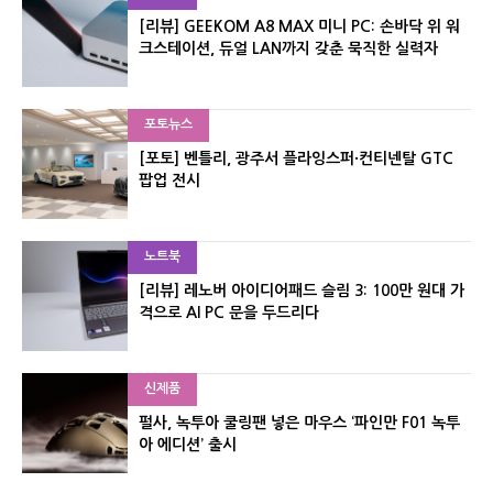
[리뷰] GEEKOM A8 MAX 미니 PC: 손바닥 위 워
크스테이션, 듀얼 LAN까지 갖춘 묵직한 실력자
포토뉴스
[포토] 벤틀리, 광주서 플라잉스퍼·컨티넨탈 GTC
팝업 전시
노트북
[리뷰] 레노버 아이디어패드 슬림 3: 100만 원대 가
격으로 AI PC 문을 두드리다
신제품
펄사, 녹투아 쿨링팬 넣은 마우스 ‘파인만 F01 녹투
아 에디션’ 출시