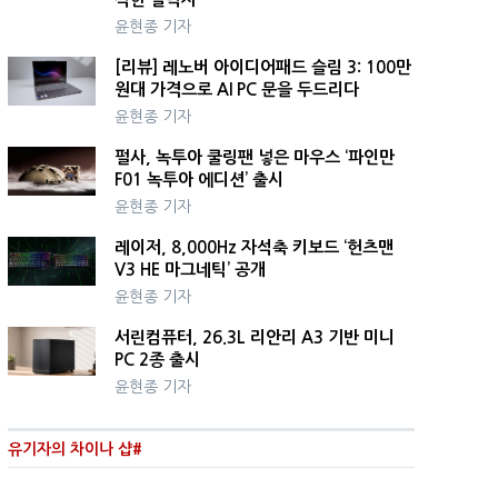
윤현종 기자
[리뷰] 레노버 아이디어패드 슬림 3: 100만
원대 가격으로 AI PC 문을 두드리다
윤현종 기자
펄사, 녹투아 쿨링팬 넣은 마우스 ‘파인만
F01 녹투아 에디션’ 출시
윤현종 기자
레이저, 8,000Hz 자석축 키보드 ‘헌츠맨
V3 HE 마그네틱’ 공개
윤현종 기자
서린컴퓨터, 26.3L 리안리 A3 기반 미니
PC 2종 출시
윤현종 기자
유기자의 차이나 샵#