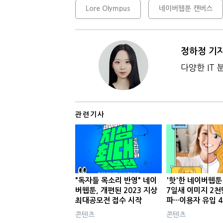
Lore Olympus
네이버웹툰 캔버스
정하정 기
다양한 IT
관련기사
"독자들 목소리 반영" 네이
'핫'한 네이버웹툰
버웹툰, 개편된 2023 지상
7일새 이미지 2천
최대공모전 접수 시작
파···이용자 유입 
콘텐츠
콘텐츠