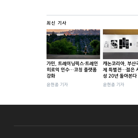
최신 기사
가민, 트레이닝픽스·트레인
캐논코리아, 부산
히로익 인수…코칭 플랫폼
제 특별전…젊은 
강화
성 20년 돌아본다
윤현종 기자
윤현종 기자