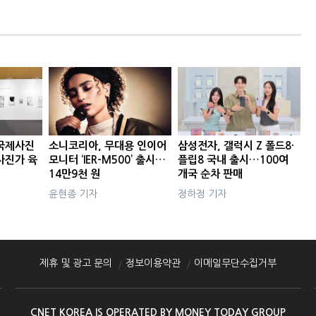
국제사진
소니코리아, 무대용 인이어
삼성전자, 갤럭시 Z 폴드8·
사진가 육
모니터 ‘IER-M500’ 출시…
플립8 국내 출시…100여
14만9천 원
개국 순차 판매
윤현종 기자
정하정 기자
제휴 및 광고 문의
정보이용약관
이메일무단수집거부
CNET KOREA IS OPERATED BY MONEY TODAY GROUP