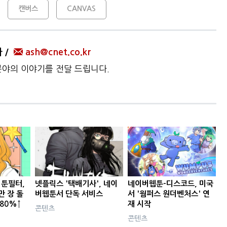
캔버스
CANVAS
자
ash@cnet.co.kr
 분야의 이야기를 전달 드립니다.
 툰필터,
넷플릭스 '택배기사', 네이
네이버웹툰-디스코드, 미국
만 장 돌
버웹툰서 단독 서비스
서 '웜퍼스 원더벤처스' 연
480%↑
재 시작
콘텐츠
콘텐츠