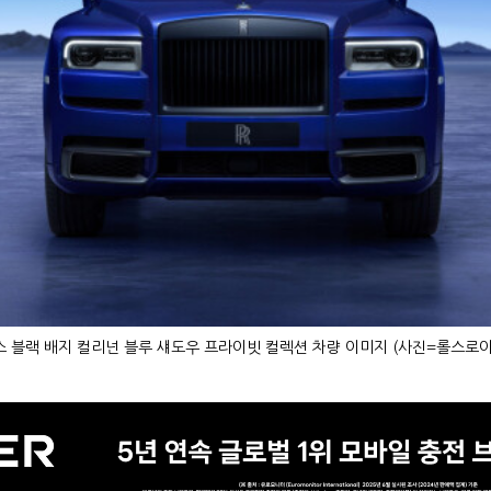
 블랙 배지 컬리넌 블루 섀도우 프라이빗 컬렉션 차량 이미지 (사진=롤스로