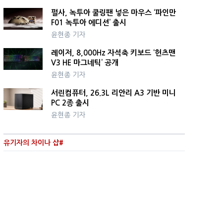
펄사, 녹투아 쿨링팬 넣은 마우스 ‘파인만
F01 녹투아 에디션’ 출시
윤현종 기자
레이저, 8,000Hz 자석축 키보드 ‘헌츠맨
V3 HE 마그네틱’ 공개
윤현종 기자
서린컴퓨터, 26.3L 리안리 A3 기반 미니
PC 2종 출시
윤현종 기자
유기자의 차이나 샵#