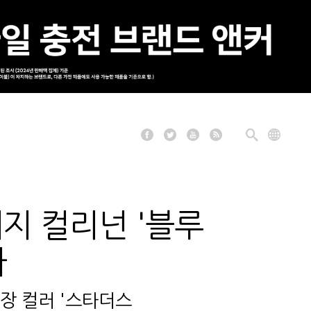
지 컬리넌 '블루
다
외장 컬러 '스타더스