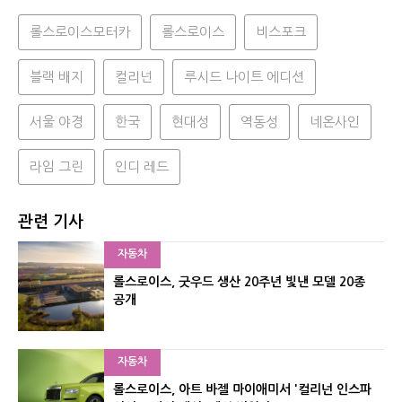
롤스로이스모터카
롤스로이스
비스포크
블랙 배지
컬리넌
루시드 나이트 에디션
서울 야경
한국
현대성
역동성
네온사인
라임 그린
인디 레드
관련 기사
자동차
롤스로이스, 굿우드 생산 20주년 빛낸 모델 20종
공개
자동차
롤스로이스, 아트 바젤 마이애미서 '컬리넌 인스파