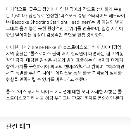
마지막으로, 굿우드 장인이 다양한 깊이와 각도로 섬세하게 수놓
은 1,600개 광섬유로 완성한 ‘비스포크 슈팅 스타라이트 헤드라이
너(Bespoke Shooting Starlight Headliner)’는 밤 하늘의 별을
그대로 옮겨 놓은 듯한 환상적인 분위기를 연출하며, 일정 시간에
한번 떨어지는 유성이 감성적인 측면을 한층 강화한다.
아이린 니케인(Irene Nikkein)
롤스로이스모터카 아시아태평양
지역 총괄은 “롤스로이스 블랙 배지 컬리넌이 대변하는 젊고 역동
적인 감각, 대담한 감성은 서울의 밤이 표출하는 에너지와 미래지
향적 가치를 구현하기에 최고의 캔버스였다”고 밝히며, “희소하면
서도 특별한 루시드 나이트 에디션을 통해 한국 고객들의 섬세한
취향을 만족시킬 수 있기를 바란다”고 전했다.
롤스로이스 루시드 나이트 에디션에 대한 보다 자세한 사항은 롤
스로이스모터카 서울 청담 부티크나 판교라운지로 문의하면 된다.
관련
태그