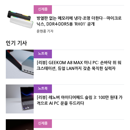
신제품
방열판 없는 메모리에 냉각·조명 더한다…마이크로
닉스, DDR4·DDR5용 ‘RH01’ 공개
윤현종 기자
인기 기사
노트북
[리뷰] GEEKOM A8 MAX 미니 PC: 손바닥 위 워
크스테이션, 듀얼 LAN까지 갖춘 묵직한 실력자
노트북
[리뷰] 레노버 아이디어패드 슬림 3: 100만 원대 가
격으로 AI PC 문을 두드리다
신제품