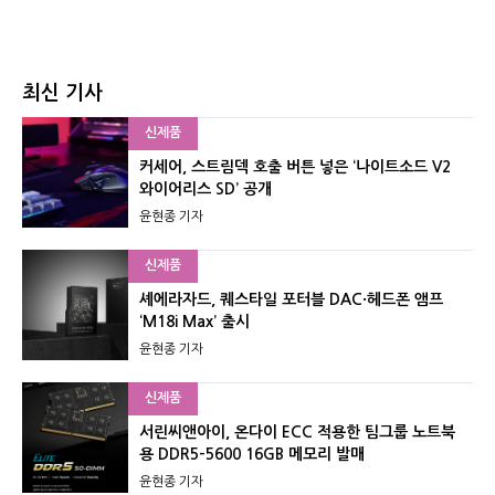
최신 기사
신제품
커세어, 스트림덱 호출 버튼 넣은 ‘나이트소드 V2
와이어리스 SD’ 공개
윤현종 기자
신제품
셰에라자드, 퀘스타일 포터블 DAC·헤드폰 앰프
‘M18i Max’ 출시
윤현종 기자
신제품
서린씨앤아이, 온다이 ECC 적용한 팀그룹 노트북
용 DDR5-5600 16GB 메모리 발매
윤현종 기자