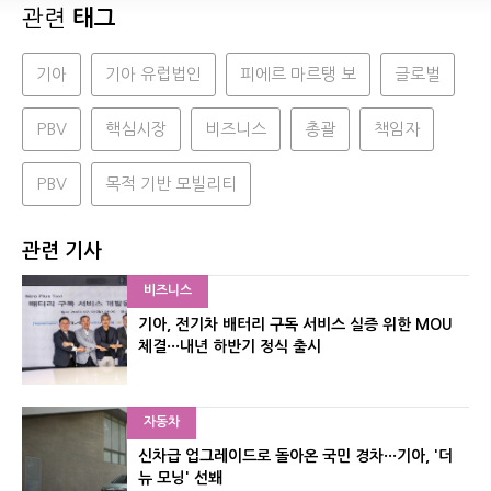
관련
태그
기아
기아 유럽법인
피에르 마르탱 보
글로벌
PBV
핵심시장
비즈니스
총괄
책임자
PBV
목적 기반 모빌리티
관련 기사
비즈니스
기아, 전기차 배터리 구독 서비스 실증 위한 MOU
체결···내년 하반기 정식 출시
자동차
신차급 업그레이드로 돌아온 국민 경차···기아, '더
뉴 모닝' 선봬