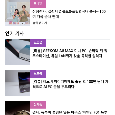
모바일
삼성전자, 갤럭시 Z 폴드8·플립8 국내 출시…100
여 개국 순차 판매
정하정 기자
인기 기사
노트북
[리뷰] GEEKOM A8 MAX 미니 PC: 손바닥 위 워
크스테이션, 듀얼 LAN까지 갖춘 묵직한 실력자
노트북
[리뷰] 레노버 아이디어패드 슬림 3: 100만 원대 가
격으로 AI PC 문을 두드리다
신제품
펄사, 녹투아 쿨링팬 넣은 마우스 ‘파인만 F01 녹투