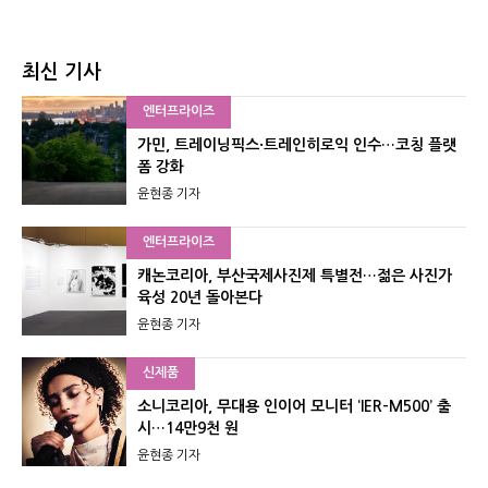
최신 기사
엔터프라이즈
가민, 트레이닝픽스·트레인히로익 인수…코칭 플랫
폼 강화
윤현종 기자
엔터프라이즈
캐논코리아, 부산국제사진제 특별전…젊은 사진가
육성 20년 돌아본다
윤현종 기자
신제품
소니코리아, 무대용 인이어 모니터 ‘IER-M500’ 출
시…14만9천 원
윤현종 기자