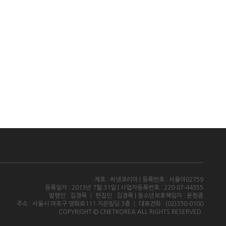
제호 : 씨넷코리아 | 등록번호 : 서울아02759
등록일자 : 2013년 7월 31일 | 사업자등록번호 : 220-87-44355
발행인 : 김경묵 │ 편집인 : 김경묵 | 청소년보호책임자 : 윤현종
주소 : 서울시 마포구 양화로111 지은빌딩 3층 │ 대표전화 : (02)330-0100
COPYRIGHT © CNETKOREA ALL RIGHTS RESERVED.