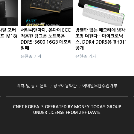
타일 포터
서린씨앤아이, 온다이 ECC
방열판 없는 메모리에 냉각·
프 ‘M18i
적용한 팀그룹 노트북용
조명 더한다…마이크로닉
DDR5-5600 16GB 메모리
스, DDR4·DDR5용 ‘RH01’
발매
공개
윤현종 기자
윤현종 기자
제휴 및 광고 문의
정보이용약관
이메일무단수집거부
CNET KOREA IS OPERATED BY MONEY TODAY GROUP
UNDER LICENSE FROM ZIFF DAVIS.