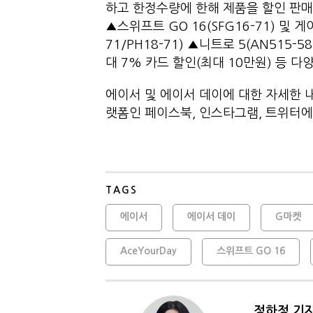
하고 한정수량에 한해 제품을 할인 판
▲스위프트 GO 16(SFG16-71) 및 
71/PH18-71) ▲니트로 5(AN515
대 7% 카드 할인(최대 10만원) 등 
에이서 및 에이서 데이에 대한 자세한 
랫폼인 페이스북, 인스타그램, 트위터에
TAGS
에이서
에이서 데이
G마켓
AceYourDay
스위프트 GO 16
정하정 기