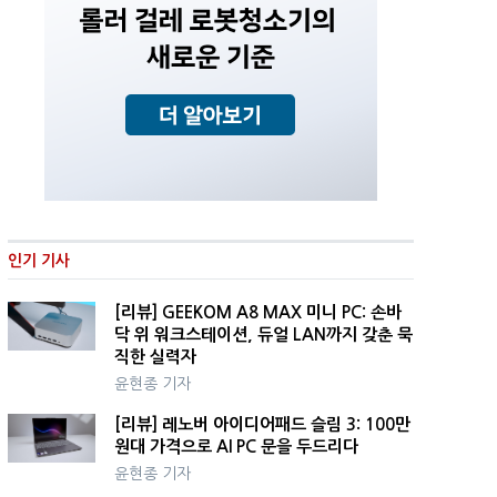
인기 기사
[리뷰] GEEKOM A8 MAX 미니 PC: 손바
닥 위 워크스테이션, 듀얼 LAN까지 갖춘 묵
직한 실력자
윤현종 기자
[리뷰] 레노버 아이디어패드 슬림 3: 100만
원대 가격으로 AI PC 문을 두드리다
윤현종 기자