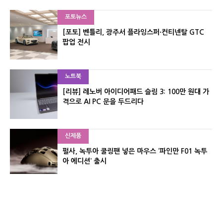
포토뉴스
[포토] 벤틀리, 광주서 플라잉스퍼·컨티넨탈 GTC
팝업 전시
노트북
[리뷰] 레노버 아이디어패드 슬림 3: 100만 원대 가
격으로 AI PC 문을 두드리다
신제품
펄사, 녹투아 쿨링팬 넣은 마우스 ‘파인만 F01 녹투
아 에디션’ 출시
신제품
레이저, 8,000Hz 자석축 키보드 ‘헌츠맨 V3 HE 마
그네틱’ 공개