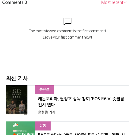
최신 기사
콘텐츠
캐논코리아, 권정호 감독 참여 ‘EOS R6 V’ 숏필름
전시 연다
윤현종 기자
유통
BAT로스만스, ‘글로 하이퍼 프로+’ 공개…예열 시