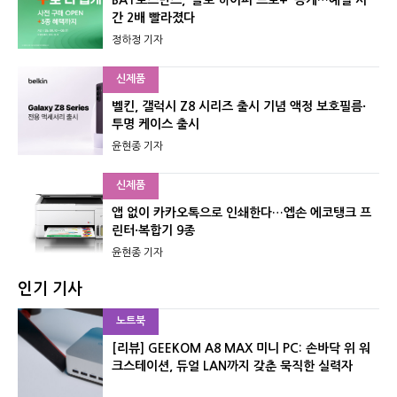
간 2배 빨라졌다
정하정 기자
신제품
벨킨, 갤럭시 Z8 시리즈 출시 기념 액정 보호필름·
투명 케이스 출시
윤현종 기자
신제품
앱 없이 카카오톡으로 인쇄한다…엡손 에코탱크 프
린터·복합기 9종
윤현종 기자
인기 기사
노트북
[리뷰] GEEKOM A8 MAX 미니 PC: 손바닥 위 워
크스테이션, 듀얼 LAN까지 갖춘 묵직한 실력자