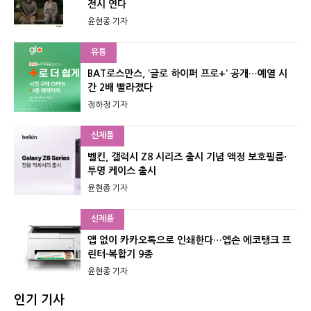
전시 연다
윤현종 기자
유통
BAT로스만스, ‘글로 하이퍼 프로+’ 공개…예열 시
간 2배 빨라졌다
정하정 기자
신제품
벨킨, 갤럭시 Z8 시리즈 출시 기념 액정 보호필름·
투명 케이스 출시
윤현종 기자
신제품
앱 없이 카카오톡으로 인쇄한다…엡손 에코탱크 프
린터·복합기 9종
윤현종 기자
인기 기사