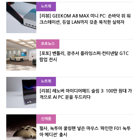
노트북
[리뷰] GEEKOM A8 MAX 미니 PC: 손바닥 위 워
크스테이션, 듀얼 LAN까지 갖춘 묵직한 실력자
포토뉴스
[포토] 벤틀리, 광주서 플라잉스퍼·컨티넨탈 GTC
팝업 전시
노트북
[리뷰] 레노버 아이디어패드 슬림 3: 100만 원대 가
격으로 AI PC 문을 두드리다
신제품
펄사, 녹투아 쿨링팬 넣은 마우스 ‘파인만 F01 녹투
아 에디션’ 출시