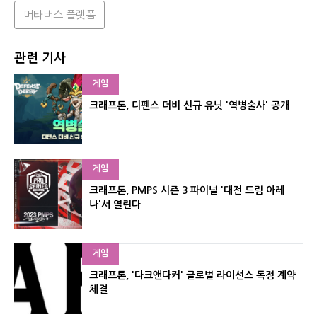
머타버스 플랫폼
관련 기사
게임
크래프톤, 디펜스 더비 신규 유닛 '역병술사' 공개
게임
크래프톤, PMPS 시즌 3 파이널 '대전 드림 아레
나'서 열린다
게임
크래프톤, '다크앤다커' 글로벌 라이선스 독점 계약
체결