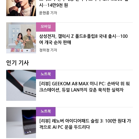
시…14만9천 원
윤현종 기자
모바일
삼성전자, 갤럭시 Z 폴드8·플립8 국내 출시…100
여 개국 순차 판매
정하정 기자
인기 기사
노트북
[리뷰] GEEKOM A8 MAX 미니 PC: 손바닥 위 워
크스테이션, 듀얼 LAN까지 갖춘 묵직한 실력자
노트북
[리뷰] 레노버 아이디어패드 슬림 3: 100만 원대 가
격으로 AI PC 문을 두드리다