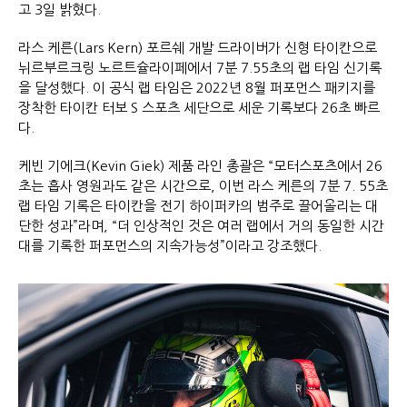
고 3일 밝혔다.
라스 케른(Lars Kern) 포르쉐 개발 드라이버가 신형 타이칸으로
뉘르부르크링 노르트슐라이페에서 7분 7.55초의 랩 타임 신기록
을 달성했다. 이 공식 랩 타임은 2022년 8월 퍼포먼스 패키지를
장착한 타이칸 터보 S 스포츠 세단으로 세운 기록보다 26초 빠르
다.
케빈 기에크(Kevin Giek) 제품 라인 총괄은 “모터스포츠에서 26
초는 흡사 영원과도 같은 시간으로, 이번 라스 케른의 7분 7. 55초
랩 타임 기록은 타이칸을 전기 하이퍼카의 범주로 끌어올리는 대
단한 성과”라며, “더 인상적인 것은 여러 랩에서 거의 동일한 시간
대를 기록한 퍼포먼스의 지속가능성”이라고 강조했다.