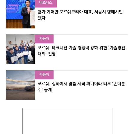
비즈니스
홀가 게어만 포르쉐코리아 대표, 서울시 명예시민
됐다
자동차
포르쉐, 테크니션 기술 경쟁력 강화 위한 '기술경진
대회' 진행
자동차
포르쉐, 상하이서 맞춤 제작 파나메라 터보 '존더분
쉬' 공개