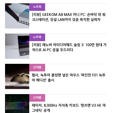
노트북
[리뷰] GEEKOM A8 MAX 미니 PC: 손바닥 위 워
크스테이션, 듀얼 LAN까지 갖춘 묵직한 실력자
노트북
[리뷰] 레노버 아이디어패드 슬림 3: 100만 원대 가
격으로 AI PC 문을 두드리다
신제품
펄사, 녹투아 쿨링팬 넣은 마우스 ‘파인만 F01 녹투
아 에디션’ 출시
신제품
레이저, 8,000Hz 자석축 키보드 ‘헌츠맨 V3 HE 마
그네틱’ 공개