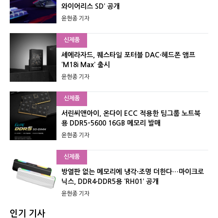
와이어리스 SD’ 공개
윤현종 기자
신제품
셰에라자드, 퀘스타일 포터블 DAC·헤드폰 앰프
‘M18i Max’ 출시
윤현종 기자
신제품
서린씨앤아이, 온다이 ECC 적용한 팀그룹 노트북
용 DDR5-5600 16GB 메모리 발매
윤현종 기자
신제품
방열판 없는 메모리에 냉각·조명 더한다…마이크로
닉스, DDR4·DDR5용 ‘RH01’ 공개
윤현종 기자
인기 기사