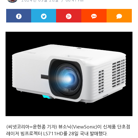
2024년 03월 28일
06:41 PM
(씨넷코리아=윤현종 기자) 뷰소닉(ViewSonic)이 신제품 단초점
레이저 빔프로젝터 LS711HD를 28일 국내 발매했다.