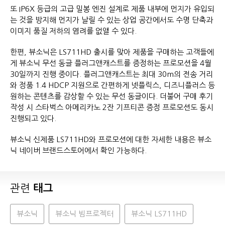
또 IP6X 등급의 고급 밀봉 엔진 설계로 제품 내부에 먼지가 유입되
는 것을 방지해 먼지가 날릴 수 있는 상업 공간에서도 수명 단축과
이미지 품질 저하의 염려를 없앨 수 있다.
한편, 뷰소닉은 LS711HD 출시를 맞아 제품을 구매하는 고객들에
게 뷰소닉 무선 동글 플러그앤캐스트를 증정하는 프로모션을 4월
30일까지 진행 중이다. 플러그앤캐스트는 최대 30m의 전송 거리
와 정품 1.4 HDCP 지원으로 간편하게 넷플릭스, 디즈니플러스 등
원하는 콘텐츠를 감상할 수 있는 무선 동글이다. 더불어 구매 후기
작성 시 스타벅스 아메리카노 2잔 기프티콘 증정 프로모션도 동시
진행되고 있다.
뷰소닉 신제품 LS711HD와 프로모션에 대한 자세한 내용은 뷰소
닉 네이버 브랜드스토어에서 확인 가능하다.
관련
태그
뷰소닉
뷰소닉 빔프로젝터
뷰소닉 LS711HD