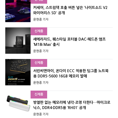
커세어, 스트림덱 호출 버튼 넣은 ‘나이트소드 V2
와이어리스 SD’ 공개
윤현종 기자
신제품
셰에라자드, 퀘스타일 포터블 DAC·헤드폰 앰프
‘M18i Max’ 출시
윤현종 기자
신제품
서린씨앤아이, 온다이 ECC 적용한 팀그룹 노트북
용 DDR5-5600 16GB 메모리 발매
윤현종 기자
신제품
방열판 없는 메모리에 냉각·조명 더한다…마이크로
닉스, DDR4·DDR5용 ‘RH01’ 공개
윤현종 기자