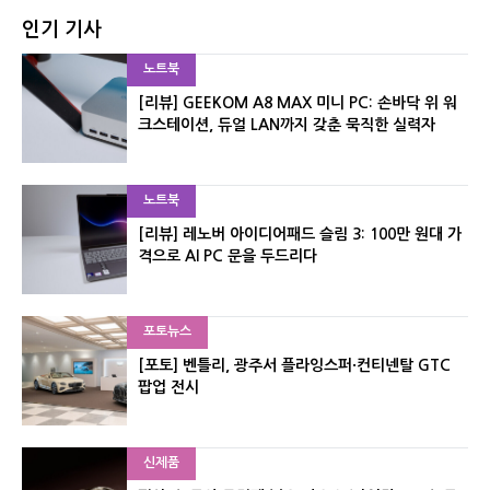
인기 기사
노트북
[리뷰] GEEKOM A8 MAX 미니 PC: 손바닥 위 워
크스테이션, 듀얼 LAN까지 갖춘 묵직한 실력자
노트북
[리뷰] 레노버 아이디어패드 슬림 3: 100만 원대 가
격으로 AI PC 문을 두드리다
포토뉴스
[포토] 벤틀리, 광주서 플라잉스퍼·컨티넨탈 GTC
팝업 전시
신제품