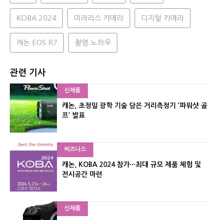
KOBA 2024
미러리스 카메라
디지털 카메라
캐논 EOS R7
촬영 노하우
관련 기사
신제품
캐논, 초정밀 광학 기술 담은 거리측정기 '파워샷 골
프' 발표
비즈니스
캐논, KOBA 2024 참가···최대 규모 제품 체험 및
전시공간 마련
신제품