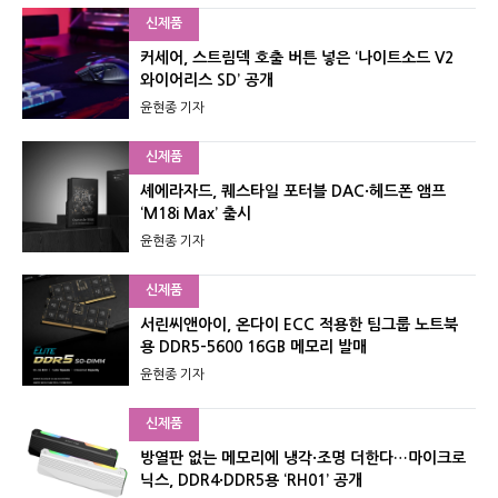
신제품
커세어, 스트림덱 호출 버튼 넣은 ‘나이트소드 V2
와이어리스 SD’ 공개
윤현종 기자
신제품
셰에라자드, 퀘스타일 포터블 DAC·헤드폰 앰프
‘M18i Max’ 출시
윤현종 기자
신제품
서린씨앤아이, 온다이 ECC 적용한 팀그룹 노트북
용 DDR5-5600 16GB 메모리 발매
윤현종 기자
신제품
방열판 없는 메모리에 냉각·조명 더한다…마이크로
닉스, DDR4·DDR5용 ‘RH01’ 공개