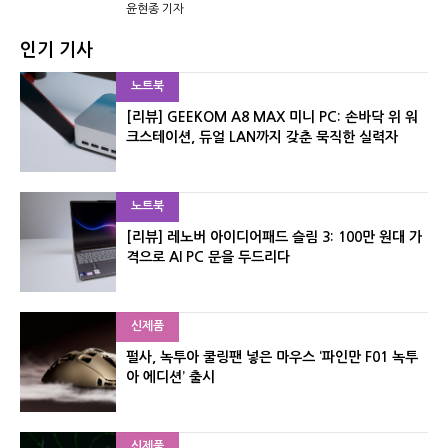
윤현종 기자
인기 기사
노트북
[리뷰] GEEKOM A8 MAX 미니 PC: 손바닥 위 워
크스테이션, 듀얼 LAN까지 갖춘 묵직한 실력자
노트북
[리뷰] 레노버 아이디어패드 슬림 3: 100만 원대 가
격으로 AI PC 문을 두드리다
신제품
펄사, 녹투아 쿨링팬 넣은 마우스 ‘파인만 F01 녹투
아 에디션’ 출시
신제품