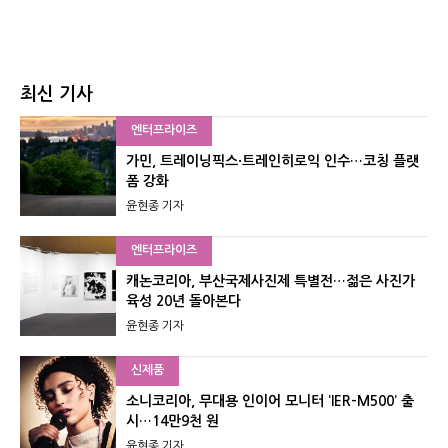
최신 기사
엔터프라이즈
가민, 트레이닝픽스·트레인히로익 인수…코칭 플랫
폼 강화
윤현종 기자
엔터프라이즈
캐논코리아, 부산국제사진제 특별전…젊은 사진가
육성 20년 돌아본다
윤현종 기자
신제품
소니코리아, 무대용 인이어 모니터 ‘IER-M500’ 출
시…14만9천 원
윤현종 기자