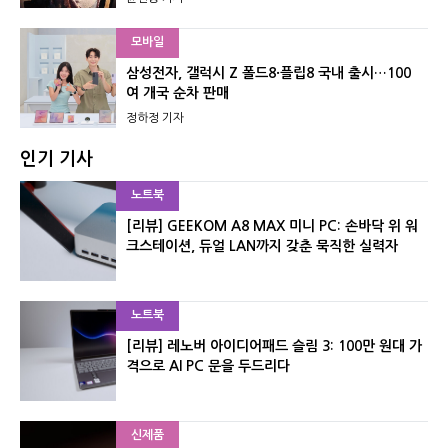
모바일
삼성전자, 갤럭시 Z 폴드8·플립8 국내 출시…100
여 개국 순차 판매
정하정 기자
인기 기사
노트북
[리뷰] GEEKOM A8 MAX 미니 PC: 손바닥 위 워
크스테이션, 듀얼 LAN까지 갖춘 묵직한 실력자
노트북
[리뷰] 레노버 아이디어패드 슬림 3: 100만 원대 가
격으로 AI PC 문을 두드리다
신제품