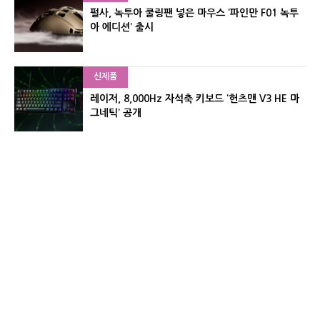
펄사, 녹투아 쿨링팬 넣은 마우스 ‘파인만 F01 녹투
아 에디션’ 출시
신제품
레이저, 8,000Hz 자석축 키보드 ‘헌츠맨 V3 HE 마
그네틱’ 공개
신제품
서린컴퓨터, 26.3L 리안리 A3 기반 미니 PC 2종 출
시
유기자의 차이나 샵#
CNET KOREA IS OPERATED BY MONEY TODAY GROUP
UNDER LICENSE FROM ZIFF DAVIS.