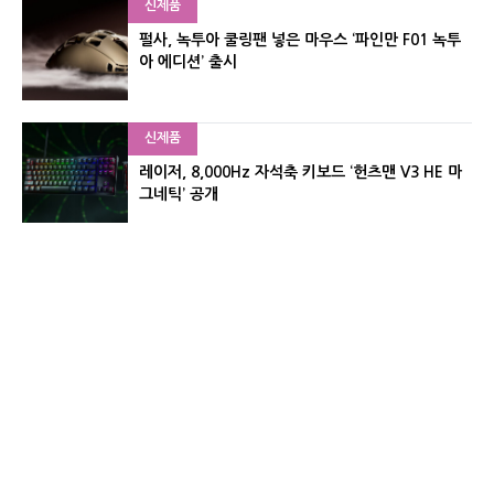
신제품
펄사, 녹투아 쿨링팬 넣은 마우스 ‘파인만 F01 녹투
아 에디션’ 출시
신제품
레이저, 8,000Hz 자석축 키보드 ‘헌츠맨 V3 HE 마
그네틱’ 공개
신제품
서린컴퓨터, 26.3L 리안리 A3 기반 미니 PC 2종 출
시
유기자의 차이나 샵#
CNET KOREA IS OPERATED BY MONEY TODAY GROUP
UNDER LICENSE FROM ZIFF DAVIS.