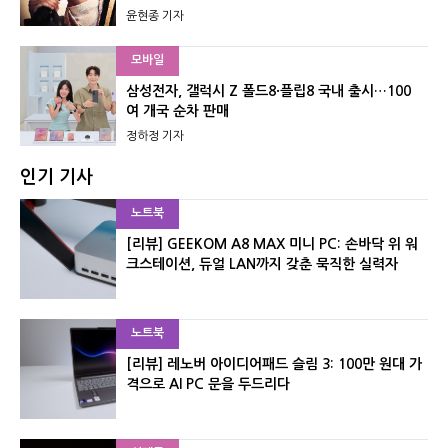
윤현종 기자
모바일
삼성전자, 갤럭시 Z 폴드8·플립8 국내 출시…100
여 개국 순차 판매
정하정 기자
인기 기사
노트북
[리뷰] GEEKOM A8 MAX 미니 PC: 손바닥 위 워
크스테이션, 듀얼 LAN까지 갖춘 묵직한 실력자
노트북
[리뷰] 레노버 아이디어패드 슬림 3: 100만 원대 가
격으로 AI PC 문을 두드리다