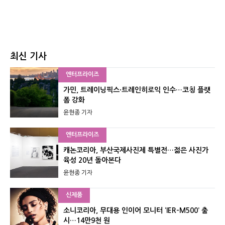
최신 기사
엔터프라이즈
가민, 트레이닝픽스·트레인히로익 인수…코칭 플랫
폼 강화
윤현종 기자
엔터프라이즈
캐논코리아, 부산국제사진제 특별전…젊은 사진가
육성 20년 돌아본다
윤현종 기자
신제품
소니코리아, 무대용 인이어 모니터 ‘IER-M500’ 출
시…14만9천 원