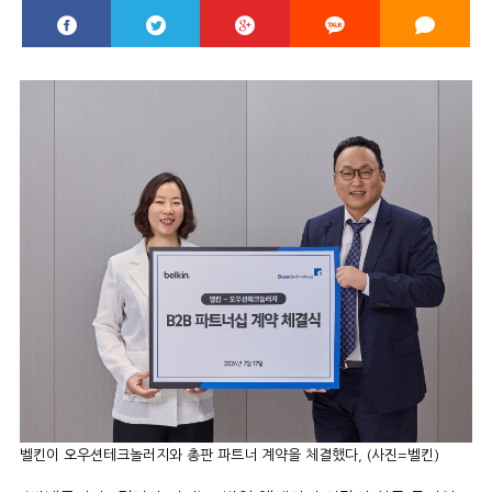
벨킨이 오우션테크놀러지와 총판 파트너 계약을 체결했다, (사진=벨킨)