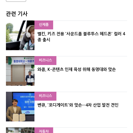
관련 기사
신제품
벨킨, 키즈 전용 '사운드폼 블루투스 헤드폰' 컬러 4
종 출시
비즈니스
와콤, K-콘텐츠 인재 육성 위해 동명대와 맞손
비즈니스
벤큐, '포디게이트'와 맞손···4차 산업 발전 견인
자동차