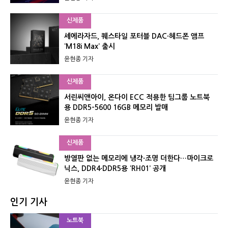
신제품
셰에라자드, 퀘스타일 포터블 DAC·헤드폰 앰프
‘M18i Max’ 출시
윤현종 기자
신제품
서린씨앤아이, 온다이 ECC 적용한 팀그룹 노트북
용 DDR5-5600 16GB 메모리 발매
윤현종 기자
신제품
방열판 없는 메모리에 냉각·조명 더한다…마이크로
닉스, DDR4·DDR5용 ‘RH01’ 공개
윤현종 기자
인기 기사
노트북