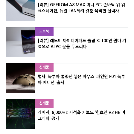
[리뷰] GEEKOM A8 MAX 미니 PC: 손바닥 위 워
크스테이션, 듀얼 LAN까지 갖춘 묵직한 실력자
노트북
[리뷰] 레노버 아이디어패드 슬림 3: 100만 원대 가
격으로 AI PC 문을 두드리다
신제품
펄사, 녹투아 쿨링팬 넣은 마우스 ‘파인만 F01 녹투
아 에디션’ 출시
신제품
레이저, 8,000Hz 자석축 키보드 ‘헌츠맨 V3 HE 마
그네틱’ 공개