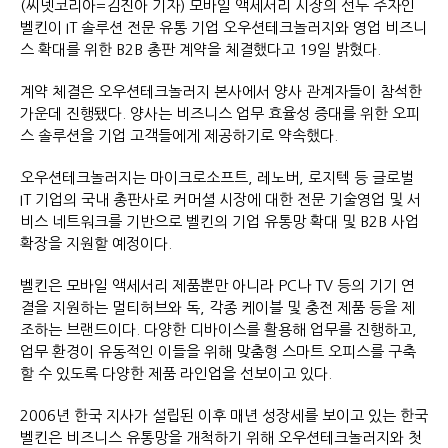
(씨넷코리아=김진아 기자) 모바일 액세서리 시장의 선두 주자인
벨킨이 IT 솔루션 전문 유통 기업 오우션테크놀러지와 영업 비즈니
스 확대를 위한 B2B 총판 계약을 체결했다고 19일 밝혔다.
계약 체결은 오우션테크놀러지 본사에서 양사 관계자들이 참석한
가운데 진행됐다. 양사는 비즈니스 업무 효율성 증대를 위한 오피
스 솔루션을 기업 고객들에게 제공하기로 약속했다.
오우션테크놀러지는 마이크로소프트, 레노버, 로지텍 등 글로벌
IT 기업의 국내 총판사로 커머셜 시장에 대한 전문 기술영업 및 서
비스 네트워크를 기반으로 벨킨의 기업 유통망 확대 및 B2B 사업
확장을 지원할 예정이다.
벨킨은 모바일 액세서리 제품뿐만 아니라 PC나 TV 등의 기기 연
결을 지원하는 멀티허브와 독, 각종 케이블 및 충전 제품 등을 제
조하는 브랜드이다. 다양한 디바이스를 활용해 업무를 진행하고,
업무 환경이 유동적인 이들을 위해 맞춤형 스마트 오피스를 구축
할 수 있도록 다양한 제품 라인업을 선보이고 있다.
2006년 한국 지사가 설립된 이후 매년 성장세를 보이고 있는 한국
벨킨은 비즈니스 유통망을 개척하기 위해 오우션테크놀러지와 첫