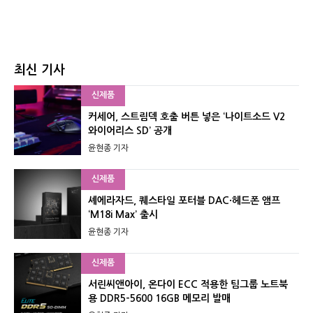
최신 기사
신제품
커세어, 스트림덱 호출 버튼 넣은 ‘나이트소드 V2
와이어리스 SD’ 공개
윤현종 기자
신제품
셰에라자드, 퀘스타일 포터블 DAC·헤드폰 앰프
‘M18i Max’ 출시
윤현종 기자
신제품
서린씨앤아이, 온다이 ECC 적용한 팀그룹 노트북
용 DDR5-5600 16GB 메모리 발매