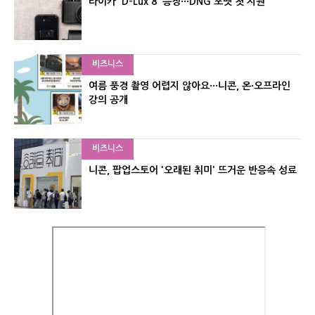
라이카 'D-Lux 8' 등장···DNG 포맷 첫 지원
비즈니스
여름 풍경 촬영 어렵지 않아요···니콘, 온·오프라인
강의 공개
비즈니스
니콘, 팝업스토어 '오래된 취미' 뜨거운 반응속 성료