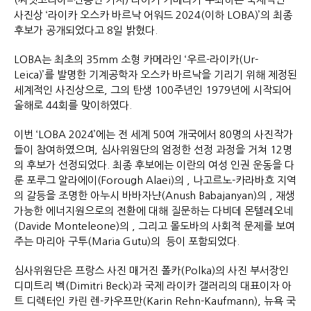
사진상 ‘라이카 오스카 바르낙 어워드 2024(이하 LOBA)’의 최종
후보가 공개되었다고 8일 밝혔다.
LOBA는 최초의 35mm 소형 카메라인 ‘우르-라이카(Ur-
Leica)’를 발명한 기계공학자 오스카 바르낙을 기리기 위해 제정된
세계적인 사진상으로, 그의 탄생 100주년인 1979년에 시작되어
올해로 44회를 맞이하였다.
이번 ‘LOBA 2024’에는 전 세계 50여 개국에서 80명의 사진작가
들이 참여하였으며, 심사위원단의 엄정한 선정 과정을 거쳐 12명
의 후보가 선정되었다. 최종 후보에는 이란의 여성 인권 운동을 다
룬 포루그 알라에이(Forough Alaei)의 , 나고르노-카라바흐 지역
의 갈등을 조명한 아누시 바바자냔(Anush Babajanyan)의 , 재생
가능한 에너지원으로의 전환에 대해 질문하는 다비데 몬텔레오네
(Davide Monteleone)의 , 그리고 몰도바의 사회적 문제를 보여
주는 마리아 구투(Maria Gutu)의 등이 포함되었다.
심사위원단은 프랑스 사진 매거진 폴카(Polka)의 사진 부서장인
디미트리 벡(Dimitri Beck)과 국제 라이카 갤러리의 대표이자 아
트 디렉터인 카린 렌-카우프만(Karin Rehn-Kaufmann), 뉴욕 국