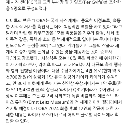
제 사진 센터(ICP)의 교육 부서장 펄 가일프(Per Gylfe)를 포함한
총 5명으로 구성되었다.
디미트리 벡은 "LOBA는 국제 사진계에서 중요한 이정표로, 훌륭
한 시각적 서사를 촉진하는 데에 핵심적인 역할을 하고 있다."라고
말하며 카린 렌-카우프만은 “모든 작품들은 기후와 환경, 사회 및
민족적 갈등, 폭력과 소외 등 범세계적으로 일어나는 문제에 대해
인도주의적 관점을 보여주고 있다. 작가들에게 그들의 작품과 세
계적 이슈가 함께 논의될 수 있는 장을 제공하는 것이 중요하
다.”라고 강조했다. 시상식은 오는 10월 독일 베츨라에 위치한 라
이카 카메라 본사, 라이츠 파크(Leitz Park)에서 대규모 축제 행사
와 함께 진행될 예정이다. 대상 수상자에게는 4만 유로(한화 약 5
천700만 원)의 상금과 1만 유로 상당의 라이카 카메라가 수여되
고, 만 30세 이하에게 주어지는 신인상 수상자에게는 1만 유로(한
화 약 1천430만 원)의 상금과 ‘라이카 Q3’ 카메라가 주어진다. 시
상식 이후에는 모든 후보작 시리즈가 독일 베츨라의 에른스트 라
이츠 뮤지엄(Ernst Leitz Museum)과 전 세계 라이카 갤러리에서
전시될 예정이다.LOBA 2024 최종 후보 12인의 작품에 대한 자
세한 내용은 라이카 오스카 바르낙 어워드 글로벌 사이트에서 확
인할 수 있다.