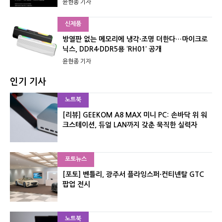
윤현종 기자
신제품
방열판 없는 메모리에 냉각·조명 더한다…마이크로
닉스, DDR4·DDR5용 ‘RH01’ 공개
윤현종 기자
인기 기사
노트북
[리뷰] GEEKOM A8 MAX 미니 PC: 손바닥 위 워
크스테이션, 듀얼 LAN까지 갖춘 묵직한 실력자
포토뉴스
[포토] 벤틀리, 광주서 플라잉스퍼·컨티넨탈 GTC
팝업 전시
노트북