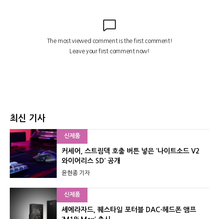
최신 기사
신제품
커세어, 스트림덱 호출 버튼 넣은 ‘나이트소드 V2
와이어리스 SD’ 공개
윤현종 기자
신제품
셰에라자드, 퀘스타일 포터블 DAC·헤드폰 앰프