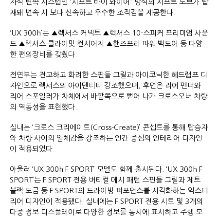
자식 변속 시스템인 ‘시프트 바이 와이어' 방식의 시프트 노브가 탑
재돼 변속 시 보다 신속하고 우수한 조작감을 제공한다.
‘UX 300h’는 ▲렉서스 커넥트 ▲렉서스 10-스피커 프리미엄 사운
드 ▲렉서스 클라이밋 컨시어지 ▲핸즈프리 파워 백도어 등 다양
한 편의장비를 갖췄다.
전면부는 견고하고 화려한 스핀들 그릴과 아이코닉한 헤드램프 디
자인으로 렉서스의 아이덴티티 강조했으며, 후면은 리어 펜더와
리어 스포일러가 차체에서 바깥쪽으로 뻗어 나가 크로스오버 차량
의 역동성을 표현했다.
실내는 ‘크로스 크리에이트(Cross-Create)’ 콘셉트를 통해 탑승자
와 차량 사이의 일체감을 강조하는 인간 중심의 인테리어 디자인
이 적용되었다.
아울러 ‘UX 300h F SPORT’ 모델도 함께 출시된다. ‘UX 300h F
SPORT’는 F SPORT 전용 버티컬 메시 패턴 스핀들 그릴과 제트
블랙 도금 등 F SPORT의 드라이빙 퍼포먼스를 시각화하는 익스테
리어 디자인이 적용됐다. 실내에는 F SPORT 전용 시트 및 3개의
다중 정보 디스플레이로 다양한 정보를 동시에 표시하고 주행 모