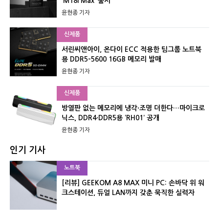
‘M18i Max’ 출시
윤현종 기자
신제품
서린씨앤아이, 온다이 ECC 적용한 팀그룹 노트북
용 DDR5-5600 16GB 메모리 발매
윤현종 기자
신제품
방열판 없는 메모리에 냉각·조명 더한다…마이크로
닉스, DDR4·DDR5용 ‘RH01’ 공개
윤현종 기자
인기 기사
노트북
[리뷰] GEEKOM A8 MAX 미니 PC: 손바닥 위 워
크스테이션, 듀얼 LAN까지 갖춘 묵직한 실력자