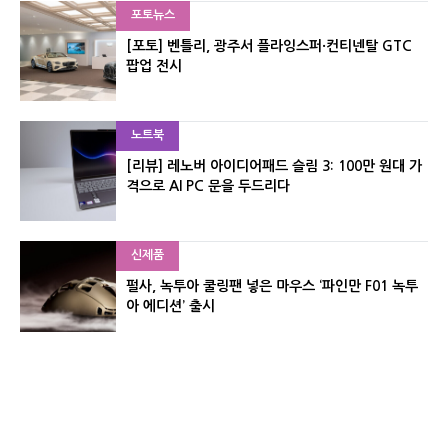
포토뉴스
[포토] 벤틀리, 광주서 플라잉스퍼·컨티넨탈 GTC
팝업 전시
노트북
[리뷰] 레노버 아이디어패드 슬림 3: 100만 원대 가
격으로 AI PC 문을 두드리다
신제품
펄사, 녹투아 쿨링팬 넣은 마우스 ‘파인만 F01 녹투
아 에디션’ 출시
신제품
레이저, 8,000Hz 자석축 키보드 ‘헌츠맨 V3 HE 마
그네틱’ 공개