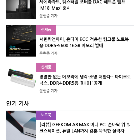
셰에라자드, 퀘스타일 포터블 DAC·헤드폰 앰프
‘M18i Max’ 출시
윤현종 기자
신제품
서린씨앤아이, 온다이 ECC 적용한 팀그룹 노트북
용 DDR5-5600 16GB 메모리 발매
윤현종 기자
신제품
방열판 없는 메모리에 냉각·조명 더한다…마이크로
닉스, DDR4·DDR5용 ‘RH01’ 공개
윤현종 기자
인기 기사
노트북
[리뷰] GEEKOM A8 MAX 미니 PC: 손바닥 위 워
크스테이션, 듀얼 LAN까지 갖춘 묵직한 실력자