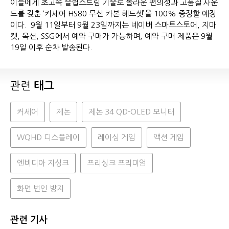
이들에게 초고속 슬립스트림 기술로 놀라운 편의성과 고품질 사운
드를 갖춘 ‘커세어 HS80 무선 카본 헤드셋’을 100% 증정할 예정
이다. 9월 11일부터 9월 23일까지는 네이버 스마트스토어, 지마
켓, 옥션, SSG에서 예약 구매가 가능하며, 예약 구매 제품은 9월
19일 이후 순차 발송된다.
관련
태그
커세어
제논
제논 34 QD-OLED 모니터
WQHD 디스플레이
레이싱 게임
액션 게임
엔비디아 지싱크
프리싱크 프리미엄
화면 번인 방지
관련 기사