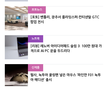
포토뉴스
[포토] 벤틀리, 광주서 플라잉스퍼·컨티넨탈 GTC
팝업 전시
노트북
[리뷰] 레노버 아이디어패드 슬림 3: 100만 원대 가
격으로 AI PC 문을 두드리다
신제품
펄사, 녹투아 쿨링팬 넣은 마우스 ‘파인만 F01 녹투
아 에디션’ 출시
신제품
레이저, 8,000Hz 자석축 키보드 ‘헌츠맨 V3 HE 마