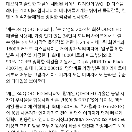
매끈하고 슬림한 패널에 세련된 화이트 디자인의 WQHD 디스플
레이는 게이머와 멀티미디어 매니아들에게는 뛰어난 몰입감을, 컨
텐츠 제작자들에게는 정밀한 색감을 선사한다.
‘제논 34 QD-OLED 모니터’는 삼성의 2024년 최신 QD-OLED
패널을 사용해, 가장 인기 있는 34인치 모니터 사이즈에서 느낄
수 있는 뛰어난 시각적 몰입감을 전한다. 21:9 시네마틱 화면비와
1800R 커브드 디스플레이는 게이밍과 멀티미디어, 업무를 위한
넓은 시야각을 제공한다. 최대 1000니트의 피크 밝기와 최대
99% DCI-P3 정확한 색감을 지원하는 DisplayHDR True Black
400기능, 최대 1,500,000:1의 명암비로 가장 밝은 하이라이트에
서부터 어두운 그림자에 이르기까지 모든 이미지에서 놀라운 수준
의 디테일을 보여준다.
‘제논 34 QD-OLED 모니터’에 탑재된 QD-OLED 기술은 응답 시
간과 주사율을 향상시켜 빠른 반응이 필요한 FPS와 레이싱, 액션
게임 플레이에 적합하다. 최대 240Hz의 주사율과 0.03ms(GtG)
의 응답 사용자가 인지하기도 전에 화면의 이미지가 먼저 빠르게
입력에 반응한다. 엔비디아 지싱크(NVIDIA G-SYNC)와 AMD 프
리싱크 프리미엄을 모두 지원하여 빠른 화면전환 과정에서도 노이