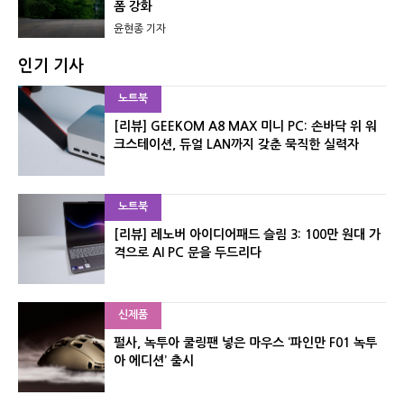
폼 강화
윤현종 기자
인기 기사
노트북
[리뷰] GEEKOM A8 MAX 미니 PC: 손바닥 위 워
크스테이션, 듀얼 LAN까지 갖춘 묵직한 실력자
노트북
[리뷰] 레노버 아이디어패드 슬림 3: 100만 원대 가
격으로 AI PC 문을 두드리다
신제품
펄사, 녹투아 쿨링팬 넣은 마우스 ‘파인만 F01 녹투
아 에디션’ 출시