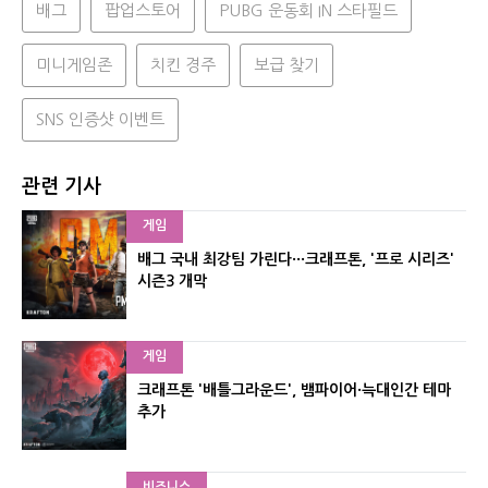
배그
팝업스토어
PUBG 운동회 IN 스타필드
미니게임존
치킨 경주
보급 찾기
SNS 인증샷 이벤트
관련 기사
게임
배그 국내 최강팀 가린다···크래프톤, '프로 시리즈'
시즌3 개막
게임
크래프톤 '배틀그라운드', 뱀파이어·늑대인간 테마
추가
비즈니스