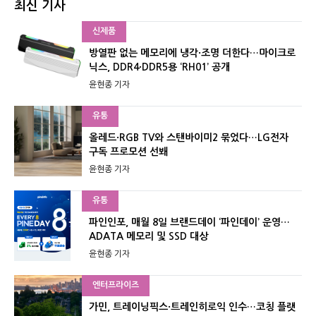
최신 기사
신제품
방열판 없는 메모리에 냉각·조명 더한다…마이크로
닉스, DDR4·DDR5용 ‘RH01’ 공개
윤현종 기자
유통
올레드·RGB TV와 스탠바이미2 묶었다…LG전자
구독 프로모션 선봬
윤현종 기자
유통
파인인포, 매월 8일 브랜드데이 ‘파인데이’ 운영…
ADATA 메모리 및 SSD 대상
윤현종 기자
엔터프라이즈
가민, 트레이닝픽스·트레인히로익 인수…코칭 플랫