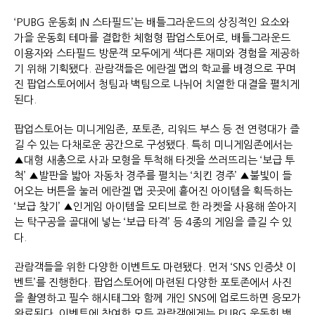
‘PUBG 운동회 IN 스타필드’는 배틀그라운드의 상징적인 요소와
가을 운동회 테마를 결합한 체험형 팝업스토어로, 배틀그라운드
이용자와 스타필드 방문객 모두에게 색다른 재미와 경험을 제공하
기 위해 기획됐다. 관람객들은 에란겔 맵의 학교를 배경으로 꾸며
진 팝업스토어에서 청팀과 백팀으로 나뉘어 치열한 대결을 펼치게
된다.
팝업스토어는 미니게임존, 포토존, 리워드 부스 등 전 연령대가 즐
길 수 있는 다채로운 공간으로 구성됐다. 특히 미니게임존에서는
▲대형 새총으로 사과 모형을 투척해 타겟을 쓰러뜨리는 ‘보급 투
척’ ▲발판을 밟아 자동차 경주를 펼치는 ‘치킨 경주’ ▲불빛이 들
어오는 버튼을 눌러 에란겔 맵 곳곳에 흩어진 아이템을 획득하는
‘보급 찾기’ ▲인게임 아이템을 모티브로 한 라켓을 사용해 쏟아지
는 탁구공을 골대에 넣는 ‘보급 타격’ 등 4종의 게임을 즐길 수 있
다.
관람객들을 위한 다양한 이벤트도 마련됐다. 먼저 ‘SNS 인증샷 이
벤트’를 진행한다. 팝업스토어에 마련된 다양한 포토존에서 사진
을 촬영하고 필수 해시태그와 함께 개인 SNS에 업로드하면 응모가
완료된다. 이벤트에 참여한 모든 관람객에게는 PUBG 운동회 밴