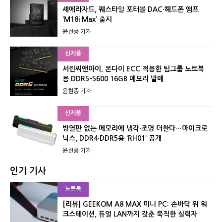
셰에라자드, 퀘스타일 포터블 DAC·헤드폰 앰프
‘M18i Max’ 출시
윤현종 기자
신제품
서린씨앤아이, 온다이 ECC 적용한 팀그룹 노트북
용 DDR5-5600 16GB 메모리 발매
윤현종 기자
신제품
방열판 없는 메모리에 냉각·조명 더한다…마이크로
닉스, DDR4·DDR5용 ‘RH01’ 공개
윤현종 기자
인기 기사
노트북
[리뷰] GEEKOM A8 MAX 미니 PC: 손바닥 위 워
크스테이션, 듀얼 LAN까지 갖춘 묵직한 실력자