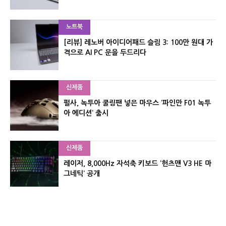
노트북
[리뷰] 레노버 아이디어패드 슬림 3: 100만 원대 가
격으로 AI PC 문을 두드리다
신제품
펄사, 녹투아 쿨링팬 넣은 마우스 ‘파인만 F01 녹투
아 에디션’ 출시
신제품
레이저, 8,000Hz 자석축 키보드 ‘헌츠맨 V3 HE 마
그네틱’ 공개
포토뉴스
[포토] 벤틀리, 광주서 플라잉스퍼·컨티넨탈 GTC