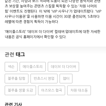
같은 기간, 사냥과 보스 격파에 도움이 되는 다양한 능력치와 콘텐
츠 보상을 높여주는 콘텐츠 스킬을 획득할 수 있는 ‘차원 너머의
힘’ 이벤트도 진행된다. 이 밖에 'VIP 사우나'가 업데이트됐다. ‘VIP
사우나 이용권'을 사용하면 이용 시간이 30분 충전되며, 5초마다
레벨에 따른 경험치 획득이 가능하다.
‘메이플스토리’ ‘데이브 더 다이버’ 컬래버 업데이트에 대한 자세한
내용은 공식 홈페이지에서 확인할 수 있다.
관련
태그
넥슨
메이플스토리
데이브 더 다이버
블루홀 탐험
반쵸스시 영업
챕터
블루홀 생물 도감
아즈모스 협곡
차원 대소동
관련 기사