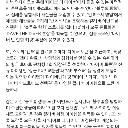
이번 업데이트를 통해 ‘데이브 더 다이버’에서 즐길 수 있는 매력적
인 콘텐츠를 ‘메이플스토리’에서도 만나볼 수 있다. ‘블루홀 탐험’에
서 심해를 탐험하며 해산물을 채집할 수 있고, ‘반쵸스시 영업’에서
채집한 해산물을 요리해 ‘반쵸스시’를 운영하는 컬래버 이벤트를
진행한다. ‘블루홀 탐험’ 스토리를 ‘챕터 10’까지 모두 완료하면
‘DAVE THE DIVER 훈장’을 획득할 수 있으며, 실물 굿즈인 ‘다이
버 빈 인형 키링’ 추첨에 응모할 수 있다.
또, 스토리 ‘챕터’를 완료할 때마다 ‘다이버 토큰’을 지급하고, 특정
스토리 ‘챕터’ 완료 시 상당량의 경험치를 얻을 수 있는 ‘슈피겔라
의 황금 토마토 펀치킹 1회 입장권’을 선물한다. ‘다이버 토큰’은 신
규 아이템인 ‘상급 EXP 교환권’과 ‘VIP 부스터’ 등 성장에 도움이
되는 강력한 아이템과 ‘다이버빈과 핑크데이브 의자’, ‘데이브 더
다이버 안드로이드 선택권’ 등 다양한 컬래버 아이템으로 교환 가
능하다.
같은 기간 ‘블루홀 생물 도감’ 이벤트가 실시된다. 블루홀을 탐험하
며 수집한 생물에 따라 ‘초밥 모자 선택권’, ‘코브라 하와이안 의상
세트 교환권’ 등 각종 컬래버 치장 아이템을 획득할 수 있다. 또, 생
물 도감을 모두 채울 시 ‘데이브 더 다이버’ 배경음악이 재생되는
‘블루홀 아쿠아리움’ 의자를 획득할 수 있고, 실물 굿즈인 ‘다이버