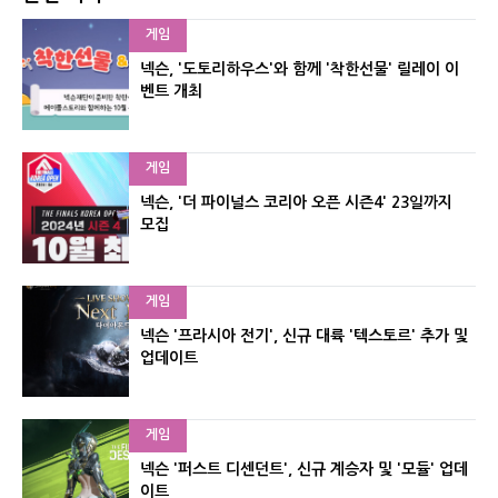
게임
넥슨, '도토리하우스'와 함께 '착한선물' 릴레이 이
벤트 개최
게임
넥슨, '더 파이널스 코리아 오픈 시즌4' 23일까지
모집
게임
넥슨 '프라시아 전기', 신규 대륙 '텍스토르' 추가 및
업데이트
게임
넥슨 '퍼스트 디센던트', 신규 계승자 및 '모듈' 업데
이트