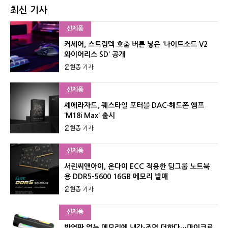
최신 기사
신제품
커세어, 스트림덱 호출 버튼 넣은 ‘나이트소드 V2
와이어리스 SD’ 공개
윤현종 기자
신제품
셰에라자드, 퀘스타일 포터블 DAC·헤드폰 앰프
‘M18i Max’ 출시
윤현종 기자
신제품
서린씨앤아이, 온다이 ECC 적용한 팀그룹 노트북
용 DDR5-5600 16GB 메모리 발매
윤현종 기자
신제품
방열판 없는 메모리에 냉각·조명 더한다…마이크로