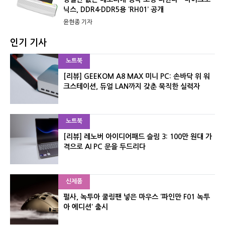
닉스, DDR4·DDR5용 ‘RH01’ 공개
윤현종 기자
인기 기사
노트북
[리뷰] GEEKOM A8 MAX 미니 PC: 손바닥 위 워
크스테이션, 듀얼 LAN까지 갖춘 묵직한 실력자
노트북
[리뷰] 레노버 아이디어패드 슬림 3: 100만 원대 가
격으로 AI PC 문을 두드리다
신제품
펄사, 녹투아 쿨링팬 넣은 마우스 ‘파인만 F01 녹투
아 에디션’ 출시