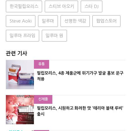
한국필립모리스
스티브 아오키
스타 DJ
Steve Aoki
일루마
선명한 색감
팝업스토어
일루마 프라임
일루마 원
관련 기사
유통
필립모리스, 4종 제품군에 위기가구 발굴 홍보 문구
적용
신제품
필립모리스, 시원하고 화려한 맛 '테리아 블랙 루비'
출시