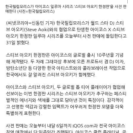
한국필립모리스가 아이코스 일루마 시리즈 ‘스티브 아오키 한정판’을 사전 판
매한다 (사진=한국필립모리스)
(씨넷코리아=신동민 기자) 한국필립모리스가 월드 스타 DJ 스티
브 아오키(Steve Aoki)와의 협업으로 탄생한 아이코스 X 스티브
아오키 한정판 일루마 시리즈를 오늘부터 사전 판매에 돌입한다고
31일 밝혔다.
스티브 아오키 한정판은 아이코스의 글로벌 출시 10주년을 기념
해 제작됐다. 두 차례 그래미상 후보에 오른 프로듀서 겸 DJ 이자,
방탄소년단 등 다양한 한국 아티스트와의 콜라보레이션 작업으로
한국에서도 잘 알려진 스티브 아오키가 함께했다.
아이코스와 스티브 아오키, 두 글로벌 톱 티어 플레이어가 협업해
선보이는 이번 한정판 시리즈는 스티브 아오키가 추구하는 페스티
벌적인 에너지와 색채를 그대로 담아낸 것이 특징이다. 감각적이
고 선명한 색감과 강렬한 임팩트가 어우러져 한정판 모델을 더욱
특별하게 표현한다.
사전 판매는 오늘부터 내달 6일까지 IQOS.com과 전국 아이코스
직영 매장에서 단 일주일간 진행된다. 아이코스 클럽 플래티넘, 골