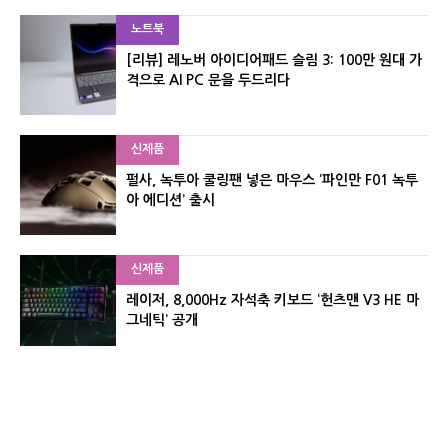
노트북
[리뷰] 레노버 아이디어패드 슬림 3: 100만 원대 가
격으로 AI PC 문을 두드리다
신제품
펄사, 녹투아 쿨링팬 넣은 마우스 ‘파인만 F01 녹투
아 에디션’ 출시
신제품
레이저, 8,000Hz 자석축 키보드 ‘헌츠맨 V3 HE 마
그네틱’ 공개
포토뉴스
[포토] 벤틀리, 광주서 플라잉스퍼·컨티넨탈 GTC
팝업 전시