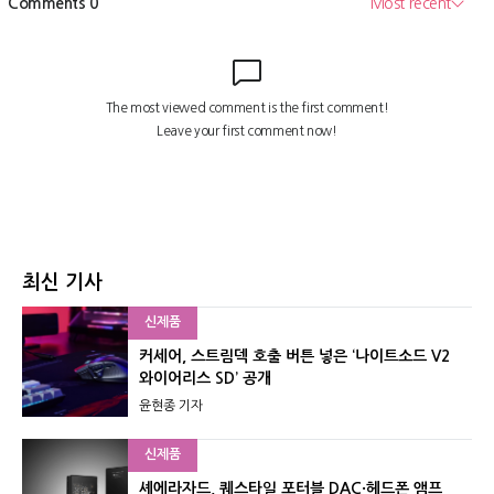
최신 기사
신제품
커세어, 스트림덱 호출 버튼 넣은 ‘나이트소드 V2
와이어리스 SD’ 공개
윤현종 기자
신제품
셰에라자드, 퀘스타일 포터블 DAC·헤드폰 앰프