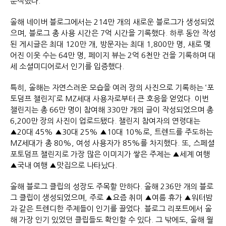
분석했다.
올해 네이버 블로그에서는 214만 개의 새로운 블로그가 생성되었
으며, 블로그 총 사용 시간은 7억 시간을 기록했다. 하루 동안 작성
된 게시글은 최대 120만 개, 방문자는 최대 1,800만 명, 새로 맺
어진 이웃 수는 64만 명, 페이지 뷰는 2억 6천만 건을 기록하며 대
세 소셜미디어로서 인기를 입증했다.
특히, 올해는 자연스러운 모습을 여러 장의 사진으로 기록하는 ‘포
토덤프 챌린지’로 MZ세대 사용자로부터 큰 호응을 얻었다. 이번
챌린지는 총 66만 명이 참여해 330만 개의 글이 작성되었으며 총
6,200만 장의 사진이 업로드됐다. 챌린지 참여자의 연령대는
▲20대 45% ▲30대 25% ▲10대 10%로, 트렌드를 주도하는
MZ세대가 총 80%, 여성 사용자가 85%를 차지했다. 또, 스페셜
포토덤프 챌린지로 가장 많은 이미지가 쌓은 주제는 ▲세계 여행
▲국내 여행 ▲맛집으로 나타났다.
올해 블로그 클립의 성장도 주목할 만하다. 올해 236만 개의 블로
그 클립이 생성되었으며, 주로 ▲요즘 취미 ▲여름 휴가 ▲워터밤
과 같은 트렌디한 주제들이 인기를 끌었다. 블로그 리포트에서 올
해 가장 인기 있었던 클립들도 확인할 수 있다. 그 밖에도, 올해 월