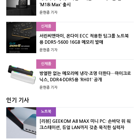
‘M18i Max’ 출시
윤현종 기자
신제품
서린씨앤아이, 온다이 ECC 적용한 팀그룹 노트북
용 DDR5-5600 16GB 메모리 발매
윤현종 기자
신제품
방열판 없는 메모리에 냉각·조명 더한다…마이크로
닉스, DDR4·DDR5용 ‘RH01’ 공개
윤현종 기자
인기 기사
노트북
[리뷰] GEEKOM A8 MAX 미니 PC: 손바닥 위 워
크스테이션, 듀얼 LAN까지 갖춘 묵직한 실력자