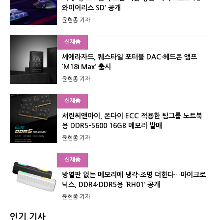
와이어리스 SD’ 공개
윤현종 기자
신제품
셰에라자드, 퀘스타일 포터블 DAC·헤드폰 앰프
‘M18i Max’ 출시
윤현종 기자
신제품
서린씨앤아이, 온다이 ECC 적용한 팀그룹 노트북
용 DDR5-5600 16GB 메모리 발매
윤현종 기자
신제품
방열판 없는 메모리에 냉각·조명 더한다…마이크로
닉스, DDR4·DDR5용 ‘RH01’ 공개
윤현종 기자
인기 기사