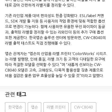
태로 감아 간편하게 라벨지를 정리할 수 있다.
기존 라인업 제품 대비 편의성도 한층 강화됐다. ESL/label 커맨
드, SDK 개발 툴 지원 등 사용자의 작업 환경에 맞춰 적합한 옵션
으로 변경이 가능하다. 함께 사용하면 유용한 무선 와이파이 동글
과, 출력된 라벨을 정리할 수 있는 리와인더 등의 추가 구매 옵션
또한 제공한다. 한국엡손 솔루션 센터에 방문하면, CW-C8040의
라벨 출력 테스트도 직접 진행해볼 수 있다.
엡손 관계자는 “엡손의 산업용 라벨 프린터 ‘ColorWorks’ 시리즈
는 라벨 발행량, 인쇄 품질, 라벨 크기 등 고객의 디테일한 요구에
따라 적절한 모델을 선택할 수 있다.”며 “새롭게 선보이는 CW-
C8040 모델은 고속, 고해상도, 다목적 활용성을 갖춘 제품으로
비용 절감은 물론 업무 효율성을 높일 수 있을 것”이라고 말했다.
관련
태그
한국엡손
엡손
라벨 프린터
CW-C8040