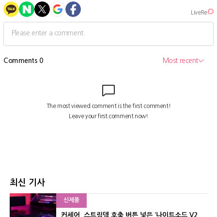
최신 기사
신제품
커세어, 스트림덱 호출 버튼 넣은 ‘나이트소드 V2