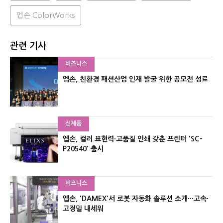
엡손 ColorWorks
관련 기사
비즈니스
엡손, 친환경 패션산업 인재 발굴 위한 공모전 성료
신제품
엡손, 컬러 표현력·고품질 인쇄 갖춘 프린터 'SC-
P20540' 출시
비즈니스
엡손, 'DAMEX'서 로봇 자동화 솔루션 소개···고속·
고정밀 내세워