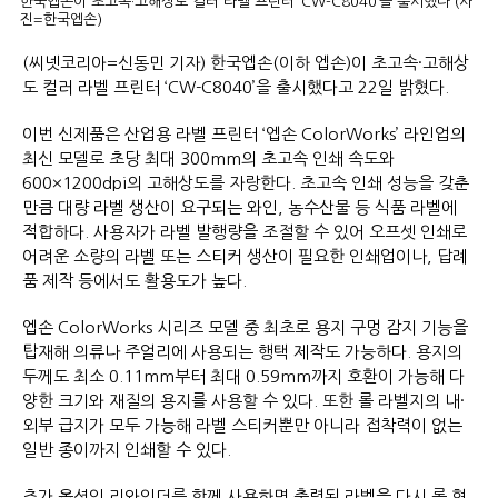
한국엡손이 초고속·고해상도 컬러 라벨 프린터 ‘CW-C8040’을 출시했다 (사
진=한국엡손)
(씨넷코리아=신동민 기자) 한국엡손(이하 엡손)이 초고속·고해상
도 컬러 라벨 프린터 ‘CW-C8040’을 출시했다고 22일 밝혔다.
이번 신제품은 산업용 라벨 프린터 ‘엡손 ColorWorks’ 라인업의
최신 모델로 초당 최대 300mm의 초고속 인쇄 속도와
600×1200dpi의 고해상도를 자랑한다. 초고속 인쇄 성능을 갖춘
만큼 대량 라벨 생산이 요구되는 와인, 농수산물 등 식품 라벨에
적합하다. 사용자가 라벨 발행량을 조절할 수 있어 오프셋 인쇄로
어려운 소량의 라벨 또는 스티커 생산이 필요한 인쇄업이나, 답례
품 제작 등에서도 활용도가 높다.
엡손 ColorWorks 시리즈 모델 중 최초로 용지 구멍 감지 기능을
탑재해 의류나 주얼리에 사용되는 행택 제작도 가능하다. 용지의
두께도 최소 0.11mm부터 최대 0.59mm까지 호환이 가능해 다
양한 크기와 재질의 용지를 사용할 수 있다. 또한 롤 라벨지의 내·
외부 급지가 모두 가능해 라벨 스티커뿐만 아니라 접착력이 없는
일반 종이까지 인쇄할 수 있다.
추가 옵션인 리와인더를 함께 사용하면 출력된 라벨을 다시 롤 형