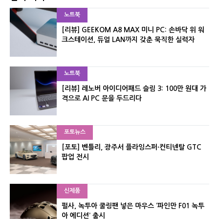
노트북
[리뷰] GEEKOM A8 MAX 미니 PC: 손바닥 위 워
크스테이션, 듀얼 LAN까지 갖춘 묵직한 실력자
노트북
[리뷰] 레노버 아이디어패드 슬림 3: 100만 원대 가
격으로 AI PC 문을 두드리다
포토뉴스
[포토] 벤틀리, 광주서 플라잉스퍼·컨티넨탈 GTC
팝업 전시
신제품
펄사, 녹투아 쿨링팬 넣은 마우스 ‘파인만 F01 녹투
아 에디션’ 출시