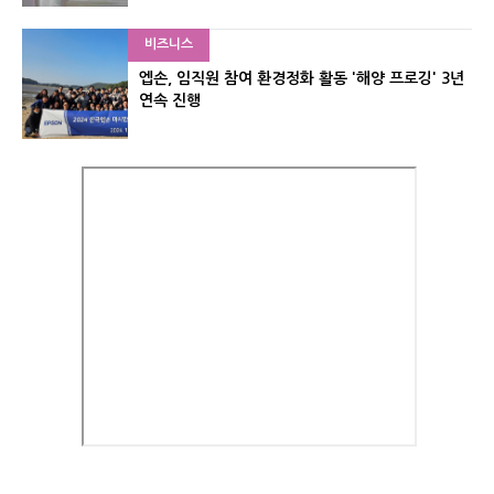
비즈니스
엡손, 임직원 참여 환경정화 활동 '해양 프로깅' 3년
연속 진행