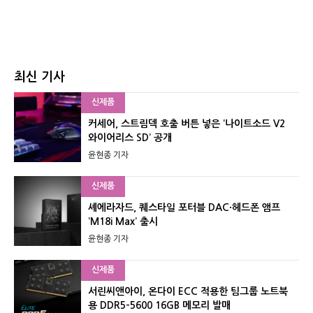
최신 기사
신제품
커세어, 스트림덱 호출 버튼 넣은 ‘나이트소드 V2
와이어리스 SD’ 공개
윤현종 기자
신제품
셰에라자드, 퀘스타일 포터블 DAC·헤드폰 앰프
‘M18i Max’ 출시
윤현종 기자
신제품
서린씨앤아이, 온다이 ECC 적용한 팀그룹 노트북
용 DDR5-5600 16GB 메모리 발매