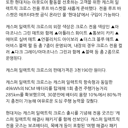
또한 현대차는 아웃도어 활동을 선호하는 고객을 위한 캐스퍼 일
렉트릭 크로스 전용 루프 바스켓을 새롭게 준비했다. 전용 루프 바
스켓은 애프터마켓 공식 온라인 몰 ‘현대샵’에서 구입이 가능하다.
캐스퍼 일렉트릭 크로스의 외장 색상은 크로스 전용 색상인 ▲아
마조나스 그린 매트와 함께 ▲아틀라스 화이트 ▲톰보이 카키 ▲
에어로 실버 매트 ▲언블리치드 아이보리 ▲더스크 블루 매트 ▲
어비스 블랙 펄 등 총 7종이 운영되며, 내장의 경우 크로스 전용 컬
러 ▲다크 그레이/아마조나스 그린과 함께 ▲블랙 등 총 2종으로
운영된다.
캐스퍼 일렉트릭 크로스의 판매가격은 3천190만 원이다.
캐스퍼 일렉트릭 크로스는 캐스퍼 일렉트릭 항속형과 동일한
49kWh의 NCM 배터리를 탑재해 1회 충전 주행가능거리
285km를 확보했으며, 30분만에 배터리 용량 10%에서 80%까
지 충전이 가능해 여유로운 도심 주행 능력을 갖췄다.
현대차는 캐스퍼 일렉트릭 크로스 출시를 기념해 전용 굿즈인 ‘캐
스퍼 일렉트릭 해결사 패키지’를 함께 선보인다. 캐스퍼 일렉트릭
전용 굿즈는 보조배터리, 목베개 등이 포함된 ‘여행 해결사 패키