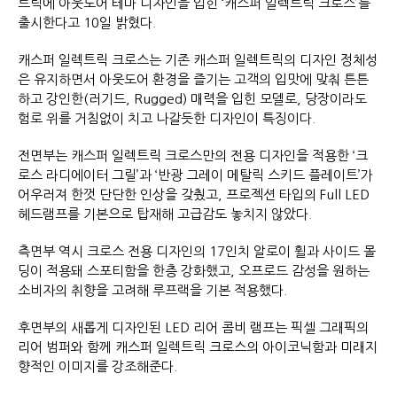
트릭에 아웃도어 테마 디자인을 입힌 ‘캐스퍼 일렉트릭 크로스’를
출시한다고 10일 밝혔다.
캐스퍼 일렉트릭 크로스는 기존 캐스퍼 일렉트릭의 디자인 정체성
은 유지하면서 아웃도어 환경을 즐기는 고객의 입맛에 맞춰 튼튼
하고 강인한(러기드, Rugged) 매력을 입힌 모델로, 당장이라도
험로 위를 거침없이 치고 나갈듯한 디자인이 특징이다.
전면부는 캐스퍼 일렉트릭 크로스만의 전용 디자인을 적용한 ‘크
로스 라디에이터 그릴’과 ‘반광 그레이 메탈릭 스키드 플레이트’가
어우러져 한껏 단단한 인상을 갖췄고, 프로젝션 타입의 Full LED
헤드램프를 기본으로 탑재해 고급감도 놓치지 않았다.
측면부 역시 크로스 전용 디자인의 17인치 알로이 휠과 사이드 몰
딩이 적용돼 스포티함을 한층 강화했고, 오프로드 감성을 원하는
소비자의 취향을 고려해 루프랙을 기본 적용했다.
후면부의 새롭게 디자인된 LED 리어 콤비 램프는 픽셀 그래픽의
리어 범퍼와 함께 캐스퍼 일렉트릭 크로스의 아이코닉함과 미래지
향적인 이미지를 강조해준다.