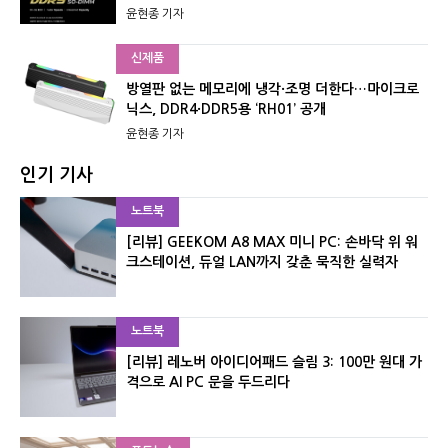
윤현종 기자
신제품
방열판 없는 메모리에 냉각·조명 더한다…마이크로
닉스, DDR4·DDR5용 ‘RH01’ 공개
윤현종 기자
인기 기사
노트북
[리뷰] GEEKOM A8 MAX 미니 PC: 손바닥 위 워
크스테이션, 듀얼 LAN까지 갖춘 묵직한 실력자
노트북
[리뷰] 레노버 아이디어패드 슬림 3: 100만 원대 가
격으로 AI PC 문을 두드리다