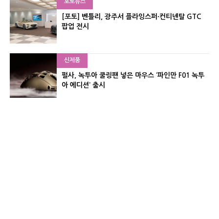
포토뉴스
[포토] 벤틀리, 광주서 플라잉스퍼·컨티넨탈 GTC
팝업 전시
신제품
펄사, 녹투아 쿨링팬 넣은 마우스 ‘파인만 F01 녹투
아 에디션’ 출시
신제품
레이저, 8,000Hz 자석축 키보드 ‘헌츠맨 V3 HE 마
그네틱’ 공개
유기자의 차이나 샵#
CNET KOREA IS OPERATED BY MONEY TODAY GROUP
UNDER LICENSE FROM ZIFF DAVIS.