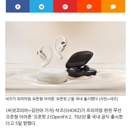
샥즈가 프리미엄 오픈형 이어폰 ‘오픈핏 2’을 국내 출시했다 (사진=샥즈)
(씨넷코리아=김진아 기자) 샥즈(SHOKZ)가 프리미엄 완전 무선
오픈형 이어폰 ‘오픈핏 2(OpenFit 2, T920)’를 국내 공식 출시한
다고 5일 밝혔다.