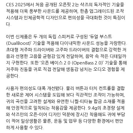
CES 2025에서 처음 공개된 오픈핏 2는 샥즈의 독자적인 기술을
적용해 더욱 풍부한 사운드를 제공하며, 한층 업그레이드된 조작
시스템과 인체공학적 디자인으로 편의성을 극대화한 것이 특징이
다.
이번 신제품은 두 개의 독립 스피커로 구성된 ‘듀얼 부스트
(DualBoost)’ 기술을 적용해 다이내믹한 사운드 성능을 자랑한다.
초대형 저주파 드라이버와 고주파 드라이버의 결합으로 강력한 저
음과 선명한 고음을 균형감 있게 전달하며, 음악 속 작은 디테일까
지 구현한다. 또한 ‘오픈 베이스 2.0 (OpenBass 2.0)’ 기술을 통해
저주파 진동을 귀로 직접 전달해 생동감 넘치는 오디오 경험을 제
공한다.
사용자 편의성도 대폭 개선됐다. 물리 버튼과 터치 컨트롤을 결합
한 새로운 제어 시스템을 도입해 보다 직관적인 조작이 가능하며,
귀의 곡선을 고려한 설계와 유연한 니켈-티타늄 합금 소재를 적용
해 안정적으로 밀착되는 착용감을 제공한다. 9.4g의 초경량 설계
와 샥즈만의 오픈-이어 디자인 덕분에 장시간 착용해도 귀에 부담
이 적어 일상생활은 물론, 운동 및 업무 등 다양한 환경에서 편안
하게 사용할 수 있다.