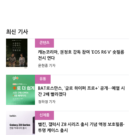
최신 기사
콘텐츠
캐논코리아, 권정호 감독 참여 ‘EOS R6 V’ 숏필름
전시 연다
윤현종 기자
유통
BAT로스만스, ‘글로 하이퍼 프로+’ 공개…예열 시
간 2배 빨라졌다
정하정 기자
신제품
벨킨, 갤럭시 Z8 시리즈 출시 기념 액정 보호필름·
투명 케이스 출시