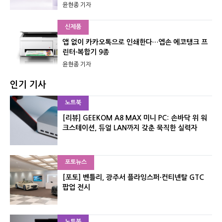
윤현종 기자
신제품
앱 없이 카카오톡으로 인쇄한다…엡손 에코탱크 프
린터·복합기 9종
윤현종 기자
인기 기사
노트북
[리뷰] GEEKOM A8 MAX 미니 PC: 손바닥 위 워
크스테이션, 듀얼 LAN까지 갖춘 묵직한 실력자
포토뉴스
[포토] 벤틀리, 광주서 플라잉스퍼·컨티넨탈 GTC
팝업 전시
노트북