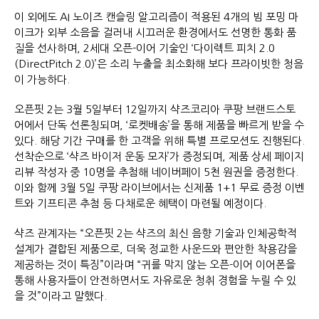
이 외에도 AI 노이즈 캔슬링 알고리즘이 적용된 4개의 빔 포밍 마
이크가 외부 소음을 걸러내 시끄러운 환경에서도 선명한 통화 품
질을 선사하며, 2세대 오픈-이어 기술인 ‘다이렉트 피치 2.0
(DirectPitch 2.0)’은 소리 누출을 최소화해 보다 프라이빗한 청음
이 가능하다.
오픈핏 2는 3월 5일부터 12일까지 샥즈코리아 쿠팡 브랜드스토
어에서 단독 선론칭되며, ‘로켓배송’을 통해 제품을 빠르게 받을 수
있다. 해당 기간 구매를 한 고객을 위해 특별 프로모션도 진행된다.
선착순으로 ‘샥즈 바이저 운동 모자’가 증정되며, 제품 상세 페이지
리뷰 작성자 중 10명을 추첨해 네이버페이 5천 원권을 증정한다.
이와 함께 3월 5일 쿠팡 라이브에서는 신제품 1+1 무료 증정 이벤
트와 기프티콘 추첨 등 다채로운 혜택이 마련될 예정이다.
샥즈 관계자는 “오픈핏 2는 샥즈의 최신 음향 기술과 인체공학적
설계가 결합된 제품으로, 더욱 정교한 사운드와 편안한 착용감을
제공하는 것이 특징”이라며 “귀를 막지 않는 오픈-이어 이어폰을
통해 사용자들이 안전하면서도 자유로운 청취 경험을 누릴 수 있
을 것”이라고 말했다.