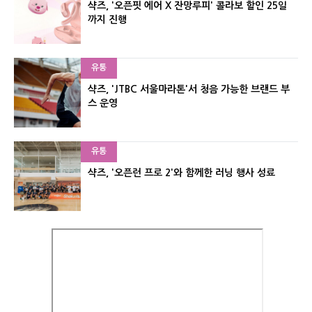
샥즈, '오픈핏 에어 X 잔망루피' 콜라보 할인 25일
까지 진행
유통
샥즈, 'JTBC 서울마라톤'서 청음 가능한 브랜드 부
스 운영
유통
샥즈, '오픈런 프로 2'와 함께한 러닝 행사 성료