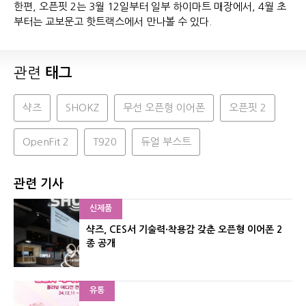
한편, 오픈핏 2는 3월 12일부터 일부 하이마트 매장에서, 4월 초
부터는 교보문고 핫트랙스에서 만나볼 수 있다.
관련
태그
샥즈
SHOKZ
무선 오픈형 이어폰
오픈핏 2
OpenFit 2
T920
듀얼 부스트
관련 기사
신제품
샥즈, CES서 기술력·착용감 갖춘 오픈형 이어폰 2
종 공개
유통