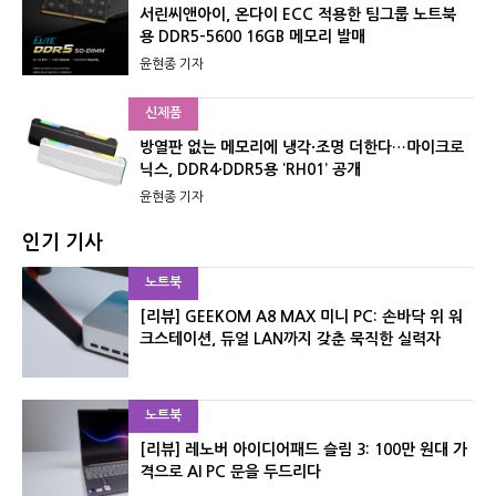
서린씨앤아이, 온다이 ECC 적용한 팀그룹 노트북
용 DDR5-5600 16GB 메모리 발매
윤현종 기자
신제품
방열판 없는 메모리에 냉각·조명 더한다…마이크로
닉스, DDR4·DDR5용 ‘RH01’ 공개
윤현종 기자
인기 기사
노트북
[리뷰] GEEKOM A8 MAX 미니 PC: 손바닥 위 워
크스테이션, 듀얼 LAN까지 갖춘 묵직한 실력자
노트북
[리뷰] 레노버 아이디어패드 슬림 3: 100만 원대 가
격으로 AI PC 문을 두드리다