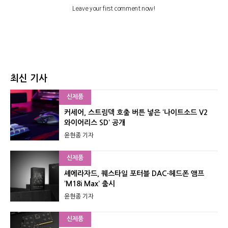
최신 기사
신제품
커세어, 스트림덱 호출 버튼 넣은 ‘나이트소드 V2
와이어리스 SD’ 공개
윤현종 기자
신제품
셰에라자드, 퀘스타일 포터블 DAC·헤드폰 앰프
‘M18i Max’ 출시
윤현종 기자
신제품