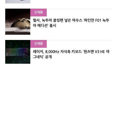
신제품
펄사, 녹투아 쿨링팬 넣은 마우스 ‘파인만 F01 녹투
아 에디션’ 출시
신제품
레이저, 8,000Hz 자석축 키보드 ‘헌츠맨 V3 HE 마
그네틱’ 공개
신제품
서린컴퓨터, 26.3L 리안리 A3 기반 미니 PC 2종 출
시
유기자의 차이나 샵#