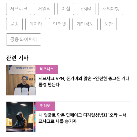
서프샤크
세일리
이심
eSIM
해외여행
로밍
데이터
인터넷
개인정보
보안
공용 와이파이
관련 기사
비즈니스
서프샤크 VPN, 폰가비와 맞손···안전한 중고폰 거래
환경 만든다
인터넷
내 얼굴로 만든 딥페이크 디지털성범죄 '오싹'···서
프샤크로 나를 숨기자