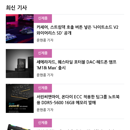
최신 기사
신제품
커세어, 스트림덱 호출 버튼 넣은 ‘나이트소드 V2
와이어리스 SD’ 공개
윤현종 기자
신제품
셰에라자드, 퀘스타일 포터블 DAC·헤드폰 앰프
‘M18i Max’ 출시
윤현종 기자
신제품
서린씨앤아이, 온다이 ECC 적용한 팀그룹 노트북
용 DDR5-5600 16GB 메모리 발매
윤현종 기자
신제품