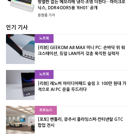
방열판 없는 메모리에 냉각·조명 더한다…마이크로
닉스, DDR4·DDR5용 ‘RH01’ 공개
윤현종 기자
인기 기사
노트북
[리뷰] GEEKOM A8 MAX 미니 PC: 손바닥 위 워
크스테이션, 듀얼 LAN까지 갖춘 묵직한 실력자
노트북
[리뷰] 레노버 아이디어패드 슬림 3: 100만 원대 가
격으로 AI PC 문을 두드리다
포토뉴스
[포토] 벤틀리, 광주서 플라잉스퍼·컨티넨탈 GTC
팝업 전시