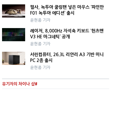
펄사, 녹투아 쿨링팬 넣은 마우스 ‘파인만
F01 녹투아 에디션’ 출시
윤현종 기자
레이저, 8,000Hz 자석축 키보드 ‘헌츠맨
V3 HE 마그네틱’ 공개
윤현종 기자
서린컴퓨터, 26.3L 리안리 A3 기반 미니
PC 2종 출시
윤현종 기자
유기자의 차이나 샵#