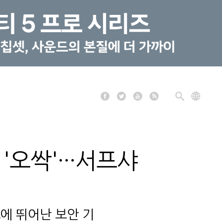
오싹'···서프샤
에 뛰어난 보안 기