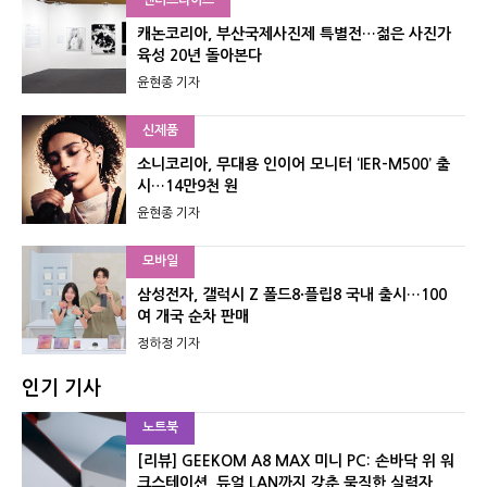
캐논코리아, 부산국제사진제 특별전…젊은 사진가
육성 20년 돌아본다
윤현종 기자
신제품
소니코리아, 무대용 인이어 모니터 ‘IER-M500’ 출
시…14만9천 원
윤현종 기자
모바일
삼성전자, 갤럭시 Z 폴드8·플립8 국내 출시…100
여 개국 순차 판매
정하정 기자
인기 기사
노트북
[리뷰] GEEKOM A8 MAX 미니 PC: 손바닥 위 워
크스테이션, 듀얼 LAN까지 갖춘 묵직한 실력자