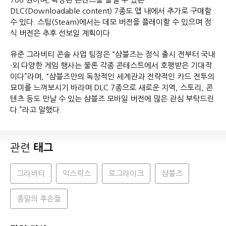
DLC(Downloadable content) 7종도 앱 내에서 추가로 구매할
수 있다. 스팀(Steam)에서는 데모 버전을 플레이할 수 있으며 정
식 버전은 추후 선보일 계획이다.
유준 그라비티 콘솔 사업 팀장은 “샴블즈는 정식 출시 전부터 국내
∙외 다양한 게임 행사는 물론 각종 콘테스트에서 호평받은 기대작
이다”라며, “샴블즈만의 독창적인 세계관과 전략적인 카드 전투의
묘미를 느껴보시기 바라며 DLC 7종으로 새로운 지역, 스토리, 콘
텐츠 등도 만날 수 있는 샴블즈 모바일 버전에 많은 관심 부탁드린
다.”라고 말했다.
관련
태그
그라비티
익스릭스
로그라이크
샴블즈
종말의 후손들