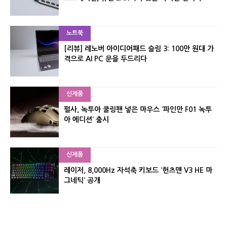
노트북
[리뷰] 레노버 아이디어패드 슬림 3: 100만 원대 가
격으로 AI PC 문을 두드리다
신제품
펄사, 녹투아 쿨링팬 넣은 마우스 ‘파인만 F01 녹투
아 에디션’ 출시
신제품
레이저, 8,000Hz 자석축 키보드 ‘헌츠맨 V3 HE 마
그네틱’ 공개
신제품