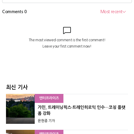
최신 기사
엔터프라이즈
가민, 트레이닝픽스·트레인히로익 인수…코칭 플랫
폼 강화
윤현종 기자
엔터프라이즈