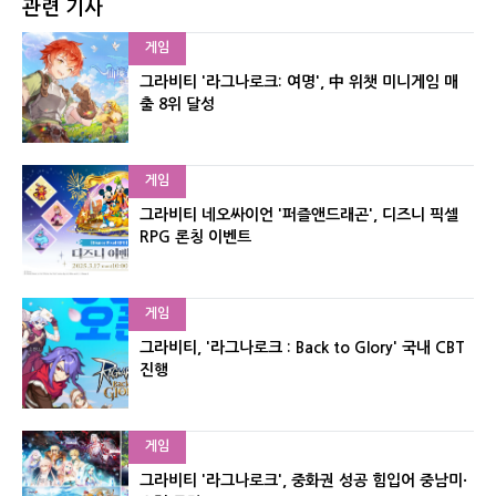
관련 기사
게임
그라비티 '라그나로크: 여명', 中 위챗 미니게임 매
출 8위 달성
게임
그라비티 네오싸이언 '퍼즐앤드래곤', 디즈니 픽셀
RPG 론칭 이벤트
게임
그라비티, '라그나로크 : Back to Glory' 국내 CBT
진행
게임
그라비티 '라그나로크', 중화권 성공 힘입어 중남미·