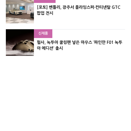
[포토] 벤틀리, 광주서 플라잉스퍼·컨티넨탈 GTC
팝업 전시
신제품
펄사, 녹투아 쿨링팬 넣은 마우스 ‘파인만 F01 녹투
아 에디션’ 출시
신제품
레이저, 8,000Hz 자석축 키보드 ‘헌츠맨 V3 HE 마
그네틱’ 공개
유기자의 차이나 샵#
CNET KOREA IS OPERATED BY MONEY TODAY GROUP
UNDER LICENSE FROM ZIFF DAVIS.