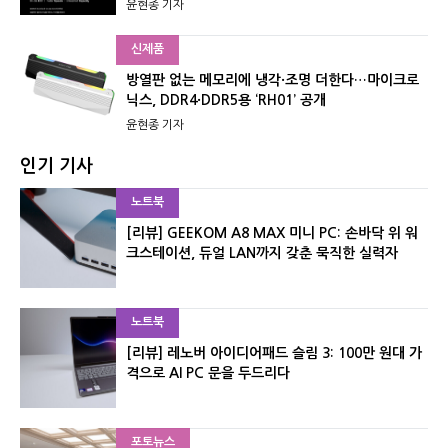
윤현종 기자
신제품
방열판 없는 메모리에 냉각·조명 더한다…마이크로
닉스, DDR4·DDR5용 ‘RH01’ 공개
윤현종 기자
인기 기사
노트북
[리뷰] GEEKOM A8 MAX 미니 PC: 손바닥 위 워
크스테이션, 듀얼 LAN까지 갖춘 묵직한 실력자
노트북
[리뷰] 레노버 아이디어패드 슬림 3: 100만 원대 가
격으로 AI PC 문을 두드리다
포토뉴스