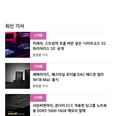
최신 기사
신제품
커세어, 스트림덱 호출 버튼 넣은 ‘나이트소드 V2
와이어리스 SD’ 공개
윤현종 기자
신제품
셰에라자드, 퀘스타일 포터블 DAC·헤드폰 앰프
‘M18i Max’ 출시
윤현종 기자
신제품
서린씨앤아이, 온다이 ECC 적용한 팀그룹 노트북
용 DDR5-5600 16GB 메모리 발매