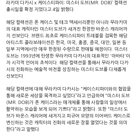
라카미 다카시 x 케이스티파이: 미스터 도브(MR. DOB)’ 컬렉션
출시일을 확정 지었다고 4일 밝혔다.
해당 컬렉션은 폰 케이스 및 테크 액세서리뿐만 아니라 무라카미
의 대표 캐릭터인 미스터 도브가 새겨진 한정판 바운스 캐리어까
지 선보인다. 브랜드 최초로 케이스티파이 트래블을 접목한 해당
아티스트 콜라보레이션은 한국, 미국, 홍콩, 중국, 대만, 일본 등
일부 지역에서만 매우 한정된 수량으로 판매될 예정이다. 미스터
도브는 1993년에 탄생한 무라카미 다카시의 대표적인 '아바타'이
자 시각적 언어의 초석이다. 해당 컬렉션을 통해서 무라카미 다카
시의 진화하는 예술적 비전을 상징하는 미스터 도브를 다채롭게
선보인다.
해당 컬렉션에 대해 무라카미 다카시는 “케이스티파이와의 협업을
통해 새로운 세상을 목격하고 싶었다”라고 언급하며 “미스터 도브
(MR. DOB)가 폰 케이스라는 매개체를 통해 사람들의 일상에서
활약하는 모습을 보게 되어 기쁘다”라고 밝혔다. 또한 “미스터 도
브가 바운스 캐리어에 새겨지고 피규어 모양의 이어버드 케이스로
변신하는 것은 캐릭터의 진화의 새로운 장을 열었다는 것을 의미
한다”라고 말했다.