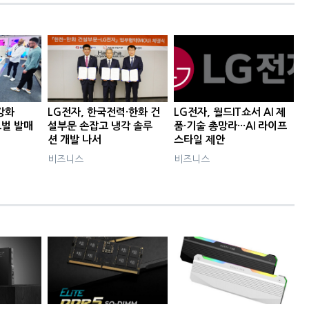
 강화
LG전자, 한국전력·한화 건
LG전자, 월드IT쇼서 AI 제
로벌 발매
설부문 손잡고 냉각 솔루
품·기술 총망라···AI 라이프
션 개발 나서
스타일 제안
비즈니스
비즈니스