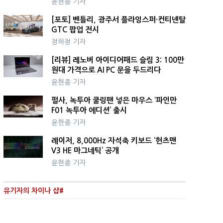
윤현종 기자
[포토] 벤틀리, 광주서 플라잉스퍼·컨티넨탈
GTC 팝업 전시
정하정 기자
[리뷰] 레노버 아이디어패드 슬림 3: 100만
원대 가격으로 AI PC 문을 두드리다
윤현종 기자
펄사, 녹투아 쿨링팬 넣은 마우스 ‘파인만
F01 녹투아 에디션’ 출시
윤현종 기자
레이저, 8,000Hz 자석축 키보드 ‘헌츠맨
V3 HE 마그네틱’ 공개
윤현종 기자
유기자의 차이나 샵#