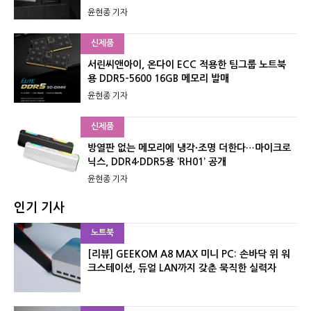
윤현종 기자
신제품
서린씨앤아이, 온다이 ECC 적용한 팀그룹 노트북
용 DDR5-5600 16GB 메모리 발매
윤현종 기자
신제품
방열판 없는 메모리에 냉각·조명 더한다…마이크로
닉스, DDR4·DDR5용 ‘RH01’ 공개
윤현종 기자
인기 기사
노트북
[리뷰] GEEKOM A8 MAX 미니 PC: 손바닥 위 워
크스테이션, 듀얼 LAN까지 갖춘 묵직한 실력자