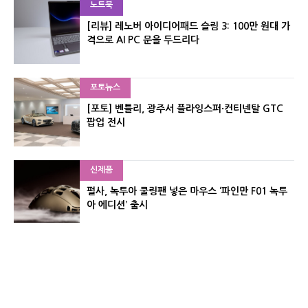
노트북
[리뷰] 레노버 아이디어패드 슬림 3: 100만 원대 가
격으로 AI PC 문을 두드리다
포토뉴스
[포토] 벤틀리, 광주서 플라잉스퍼·컨티넨탈 GTC
팝업 전시
신제품
펄사, 녹투아 쿨링팬 넣은 마우스 ‘파인만 F01 녹투
아 에디션’ 출시
신제품
레이저, 8,000Hz 자석축 키보드 ‘헌츠맨 V3 HE 마
그네틱’ 공개