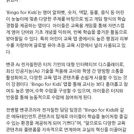
‘Bingo for Kids’는 영어 알파벳, 숫자, 색깔, 동물, 음식 등 어린
이 눈높이에 맞춘 다양한 주제를 바탕으로 빙고 게임 형식의 학습
경험을 제공하는 앱이다. 아이들은 교육용 게임을 통해 자연스럽
게 영어 단어와 기초 개념을 익히며, 반복 학습을 즐거운 활동으로
받아들일 수 있다. 특히 어린이 교육 앱 중에서도 높은 평점과 리뷰
수를 자랑하며 글로벌 유아·초등 교육 시장에서 널리 사용되고 있
다.
벤큐 AI 전자칠판은 터치 기반의 대형 인터랙티브 디스플레이로,
최신 인공지능(AI) 기술을 적용해 교사와 학생 간 양방향 소통을
활성화하고, 다양한 교육 앱과 콘텐츠를 손쉽게 사용할 수 있는 것
이 강점이다. ‘Bingo for Kids’ 앱을 통해 교사는 보다 흥미롭고 참
여도 높은 영어,수학 수업을 구성할 수 있으며, 아이들은 터치와
반응을 통해 능동적으로 수업에 참여하게 된다.
전병렬 벤큐코리아 전자칠판 담당 팀장은 “Bingo for Kids와 같
은 에듀테인먼트 콘텐츠의 탑재로 아이들이 학습을 놀이처럼 즐길
수 있는 환경을 제공하게 되어 기쁘다”며, “앞으로도 다양한 교육
콘텐츠와 플랫폼을 지속적으로 연계하여 교실의 혁신을 이끌어갈