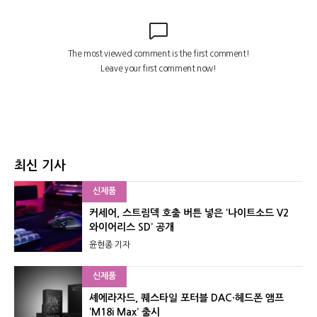
최신 기사
신제품
커세어, 스트림덱 호출 버튼 넣은 ‘나이트소드 V2
와이어리스 SD’ 공개
윤현종 기자
신제품
셰에라자드, 퀘스타일 포터블 DAC·헤드폰 앰프
‘M18i Max’ 출시