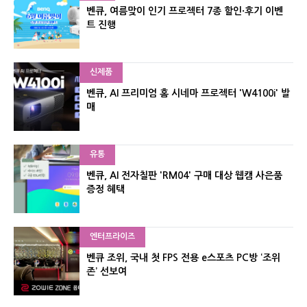
벤큐, 여름맞이 인기 프로젝터 7종 할인·후기 이벤
트 진행
신제품
벤큐, AI 프리미엄 홈 시네마 프로젝터 'W4100i' 발
매
유통
벤큐, AI 전자칠판 'RM04' 구매 대상 웹캠 사은품
증정 혜택
엔터프라이즈
벤큐 조위, 국내 첫 FPS 전용 e스포츠 PC방 ‘조위
존’ 선보여