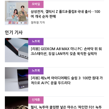
모바일
삼성전자, 갤럭시 Z 폴드8·플립8 국내 출시…100
여 개국 순차 판매
정하정 기자
인기 기사
노트북
[리뷰] GEEKOM A8 MAX 미니 PC: 손바닥 위 워
크스테이션, 듀얼 LAN까지 갖춘 묵직한 실력자
노트북
[리뷰] 레노버 아이디어패드 슬림 3: 100만 원대 가
격으로 AI PC 문을 두드리다
신제품
펄사, 녹투아 쿨링팬 넣은 마우스 ‘파인만 F01 녹투