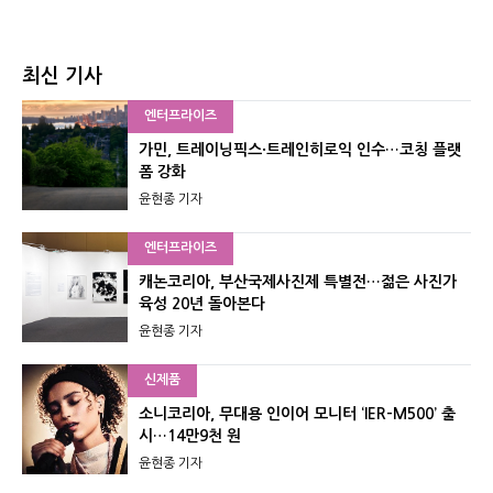
최신 기사
엔터프라이즈
가민, 트레이닝픽스·트레인히로익 인수…코칭 플랫
폼 강화
윤현종 기자
엔터프라이즈
캐논코리아, 부산국제사진제 특별전…젊은 사진가
육성 20년 돌아본다
윤현종 기자
신제품
소니코리아, 무대용 인이어 모니터 ‘IER-M500’ 출
시…14만9천 원
윤현종 기자