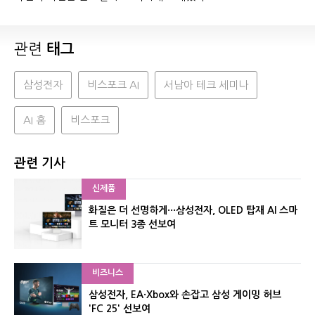
관련
태그
삼성전자
비스포크 AI
서남아 테크 세미나
AI 홈
비스포크
관련 기사
신제품
화질은 더 선명하게···삼성전자, OLED 탑재 AI 스마
트 모니터 3종 선보여
비즈니스
삼성전자, EA·Xbox와 손잡고 삼성 게이밍 허브
'FC 25' 선보여