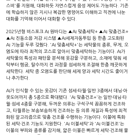
스비'를 지원해, 대화하듯 자연스럽게 음성 제어도 가능하다. 기존
에 학습하지 않은 지시나 복잡한 명령어도 이해하고 직전에 나눈
대화를 기억해 이어서 대화할 수 있다.
2025년형 비스포크 AI 원바디는 ▲AI 맞춤세탁+ ▲AI 맞춤건조+
▲AI 진동소음 저감 시스템 ▲AI세제자동투입 등 한층 고도화된
AI 기능을 두루 갖췄다. 'AI 맞춤세탁+'는 세탁물의 종류, 무게, 오
염도에 따라 최적의 코스로 알아서 맞춤세탁하는 기능이다. AI가
세탁물의 특성과 패턴을 분석해 옷감을 구분하고, 소재에 맞춰 세
탁부터 헹굼, 탈수까지 전 과정을 섬세하게 조절해 한층 깨끗하게
세탁한다. 세탁 중 오염도를 판단해 세제 양과 세탁 시간도 줄이거
나 추가한다.
AI가 인식할 수 있는 옷감이 기존 섬세∙타월∙일반 3종에서 데님∙아
웃도어까지 총 5종으로 확대됐다. 'AI 맞춤건조+'는 일반∙데님∙타
월∙섬세 4종을 구분해, 두꺼운 의류는 구석구석 꼼꼼하게 건조하
고, 타월류는 보송보송하게 건조하는 등 의류 재질과 특성에 최적
화된 알고리즘으로 맞춤 건조를 수행하는 기능이다. 이불에 특화
된 세탁∙건조 기능도 지원한다. 'AI 이불세탁'과 'AI 이불건조'는
이불의 부피와 종류를 감지해, 얇은 이불은 빠르게 세탁∙건조해 물