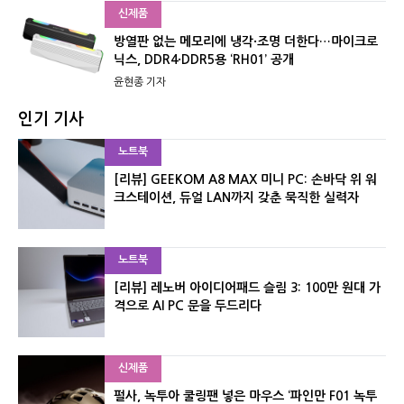
신제품
방열판 없는 메모리에 냉각·조명 더한다…마이크로
닉스, DDR4·DDR5용 ‘RH01’ 공개
윤현종 기자
인기 기사
노트북
[리뷰] GEEKOM A8 MAX 미니 PC: 손바닥 위 워
크스테이션, 듀얼 LAN까지 갖춘 묵직한 실력자
노트북
[리뷰] 레노버 아이디어패드 슬림 3: 100만 원대 가
격으로 AI PC 문을 두드리다
신제품
펄사, 녹투아 쿨링팬 넣은 마우스 ‘파인만 F01 녹투