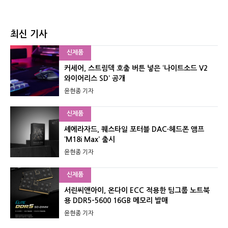
최신 기사
신제품
커세어, 스트림덱 호출 버튼 넣은 ‘나이트소드 V2
와이어리스 SD’ 공개
윤현종 기자
신제품
셰에라자드, 퀘스타일 포터블 DAC·헤드폰 앰프
‘M18i Max’ 출시
윤현종 기자
신제품
서린씨앤아이, 온다이 ECC 적용한 팀그룹 노트북
용 DDR5-5600 16GB 메모리 발매
윤현종 기자