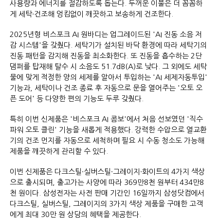
사용량과 에너지를 절감하도록 돕는다. 두꺼운 이불은 더 꼼꼼하
게 세탁∙건조해 엉킴없이 깨끗하고 보송하게 건조한다.
2025년형 비스포크 AI 원바디는 업그레이드된 'AI 진동 소음 저
감 시스템'을 갖췄다. 세탁기가 설치된 바닥 환경에 따라 세탁기의
진동 패턴을 감지해 진동을 최소화한다. 또 진동을 흡수하는 2단
댐퍼를 탑재해 탈수 시 소음도 51.7dB(A)로 낮다. 그 외에도 세탁
물에 맞게 적정한 양의 세제를 알아서 투입하는 'AI 세제자동투입'
기능과, 세탁이나 건조 종료 후 자동으로 문을 열어주는 '오토 오
픈 도어' 등 다양한 편의 기능도 두루 갖췄다.
특히 이번 신제품은 '비스포크 AI 콤보'에서 처음 선보였던 '직수
파워 오토 클린' 기능을 새롭게 적용했다. 강력한 수압으로 열교환
기의 건조 먼지를 자동으로 세척하며 필요 시 수동 청소도 가능해
제품을 깨끗하게 관리할 수 있다.
이번 신제품은 다크스틸∙실버스틸∙그레이지∙화이트의 4가지 색상
으로 출시되며, 출고가는 사양에 따라 369만8천 원부터 434만8
천 원이다. 삼성전자는 사전 판매 기간인 16일까지 삼성닷컴에서
다크스틸, 실버스틸, 그레이지의 3가지 색상 제품을 구매한 고객
에게 최대 30만 원 상당의 혜택을 제공한다.