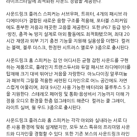
라이프스타일에 최적화된 사운드 경험을 제공한다.
사운드링크 플러스 스피커는 서브우퍼, 트위터, 4개의 패시브 라
디에이터가 결합된 새로운 음향 구조를 적용해, 포터블 스피커임
에도 풍부한 저음과 깨끗한 고음을 제공한다. 또한 IP67 등급 방수
·방진, 충격·녹 방지 설계로 야외 활동에도 최적화됐으며, 최대 20
시간 재생과 외부 기기 충전 기능을 지원해 실용성을 더했다. 컬러
는 블랙, 블루 더스크, 한정판 시트러스 옐로우 3종으로 출시된다.
사운드링크 홈 스피커는 집 안 어디서든 균형 잡힌 사운드를 구현
하는 제품으로, 풀레인지 트랜스듀서와 듀얼 패시브 라디에이터를
탑재해 크기 대비 뛰어난 저음을 자랑한다. 아노다이징 알루미늄
과 패브릭 그릴을 적용한 세련된 디자인으로 어느 공간에도 자연
스럽게 어울리며, 최대 9시간 사용 가능한 배터리와 블루투스 5.3
을 지원한다. 스테레오 페어링 및 통화·음성비서 기능까지 더해 가
정용 오디오 환경을 한층 업그레이드 해준다. 컬러는 쿨 그레이,
라이트 실버, 웜 우드 3종으로 출시된다.
사운드링크 플러스와 홈 스피커는 각각 야외와 실내라는 서로 다
른 사용 환경에 맞춰 설계됐지만, 모두 보스 특유의 프리미엄 사운
드와 디자인을 경험할 수 있다. 또한 기존 보스의 사운드링크 라인