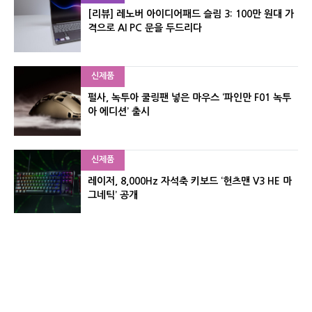
[리뷰] 레노버 아이디어패드 슬림 3: 100만 원대 가
격으로 AI PC 문을 두드리다
신제품
펄사, 녹투아 쿨링팬 넣은 마우스 ‘파인만 F01 녹투
아 에디션’ 출시
신제품
레이저, 8,000Hz 자석축 키보드 ‘헌츠맨 V3 HE 마
그네틱’ 공개
신제품
서린컴퓨터, 26.3L 리안리 A3 기반 미니 PC 2종 출
시