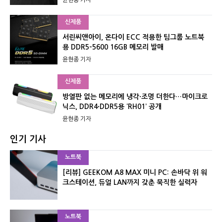
윤현종 기자
신제품
서린씨앤아이, 온다이 ECC 적용한 팀그룹 노트북
용 DDR5-5600 16GB 메모리 발매
윤현종 기자
신제품
방열판 없는 메모리에 냉각·조명 더한다…마이크로
닉스, DDR4·DDR5용 ‘RH01’ 공개
윤현종 기자
인기 기사
노트북
[리뷰] GEEKOM A8 MAX 미니 PC: 손바닥 위 워
크스테이션, 듀얼 LAN까지 갖춘 묵직한 실력자
노트북