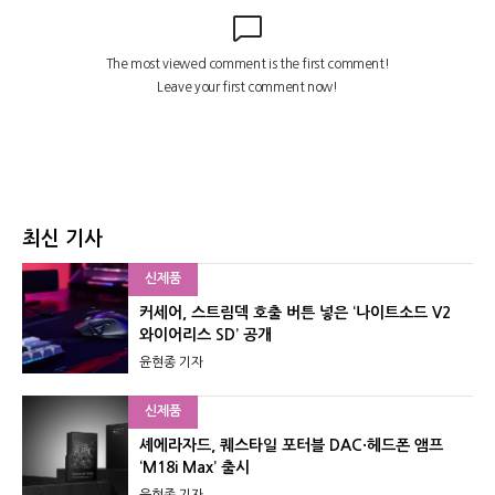
최신 기사
신제품
커세어, 스트림덱 호출 버튼 넣은 ‘나이트소드 V2
와이어리스 SD’ 공개
윤현종 기자
신제품
셰에라자드, 퀘스타일 포터블 DAC·헤드폰 앰프
‘M18i Max’ 출시