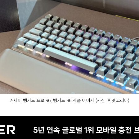
커세어 뱅가드 프로 96, 뱅가드 96 제품 이미지 (사진=씨넷코리아)