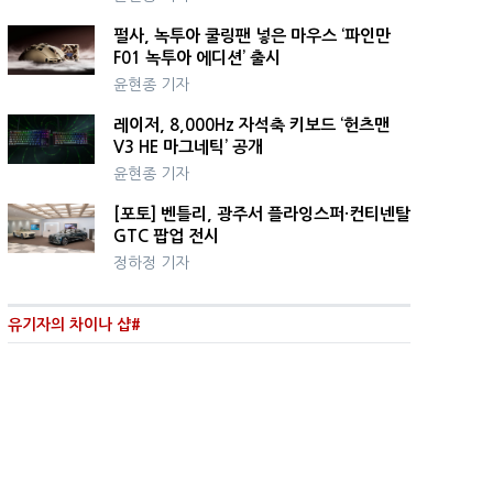
펄사, 녹투아 쿨링팬 넣은 마우스 ‘파인만
F01 녹투아 에디션’ 출시
윤현종 기자
레이저, 8,000Hz 자석축 키보드 ‘헌츠맨
V3 HE 마그네틱’ 공개
윤현종 기자
[포토] 벤틀리, 광주서 플라잉스퍼·컨티넨탈
GTC 팝업 전시
정하정 기자
유기자의 차이나 샵#