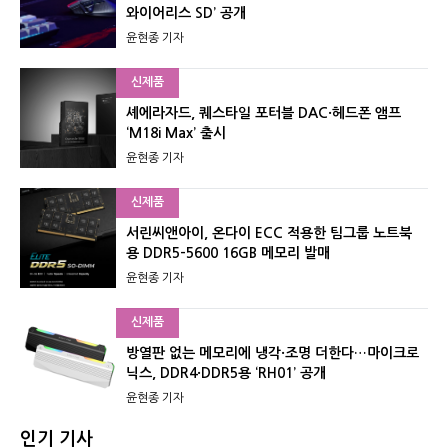
와이어리스 SD’ 공개
윤현종 기자
신제품
셰에라자드, 퀘스타일 포터블 DAC·헤드폰 앰프
‘M18i Max’ 출시
윤현종 기자
신제품
서린씨앤아이, 온다이 ECC 적용한 팀그룹 노트북
용 DDR5-5600 16GB 메모리 발매
윤현종 기자
신제품
방열판 없는 메모리에 냉각·조명 더한다…마이크로
닉스, DDR4·DDR5용 ‘RH01’ 공개
윤현종 기자
인기 기사