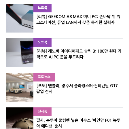
노트북
[리뷰] GEEKOM A8 MAX 미니 PC: 손바닥 위 워
크스테이션, 듀얼 LAN까지 갖춘 묵직한 실력자
노트북
[리뷰] 레노버 아이디어패드 슬림 3: 100만 원대 가
격으로 AI PC 문을 두드리다
포토뉴스
[포토] 벤틀리, 광주서 플라잉스퍼·컨티넨탈 GTC
팝업 전시
신제품
펄사, 녹투아 쿨링팬 넣은 마우스 ‘파인만 F01 녹투
아 에디션’ 출시