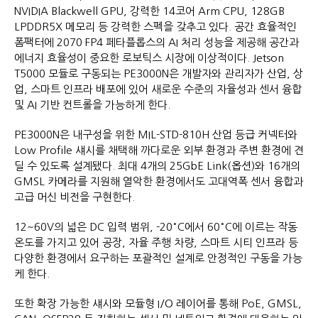
NVIDIA Blackwell GPU, 강력한 14코어 Arm CPU, 128GB
LPDDR5X 메모리 등 강력한 스펙을 갖추고 있다. 공간 효율적인
폼팩터에 2070 FP4 페타플롭스의 AI 처리 성능을 제공해 공간과
에너지 효율성이 중요한 로보틱스 시장에 이상적이다. Jetson
T5000 모듈로 구동되는 PE3000N은 개발자와 관리자가 산업, 상
업, 스마트 인프라 배포에 있어 새로운 수준의 자율성과 센서 융합
및 AI 기반 컨트롤을 가능하게 한다.
PE3000N은 내구성을 위한 MIL-STD-810H 산업 등급 커넥터와
Low Profile 섀시를 채택해 까다로운 외부 환경과 주변 환경에 견
딜 수 있도록 설계됐다. 최대 4개의 25GbE Link(옵션)와 16개의
GMSL 카메라를 지원해 열악한 환경에서도 고대역폭 센서 융합과
고급 머신 비전을 구현한다.
12~60V의 넓은 DC 입력 범위, -20°C에서 60°C에 이르는 작동
온도를 가지고 있어 공장, 자율 주행 차량, 스마트 시티 인프라 등
다양한 환경에서 요구하는 포괄적인 설계로 안정적인 구동을 가능
케 한다.
또한 확장 가능한 섀시와 모듈형 I/O 레이어를 통해 PoE, GMSL,