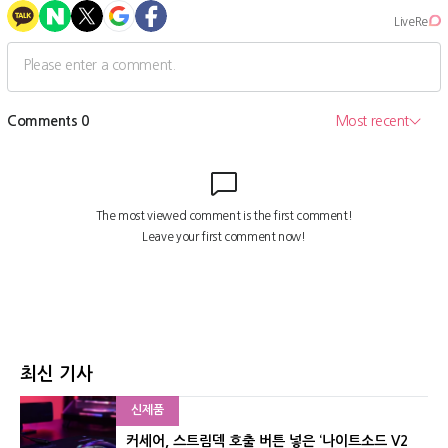
최신 기사
신제품
커세어, 스트림덱 호출 버튼 넣은 ‘나이트소드 V2