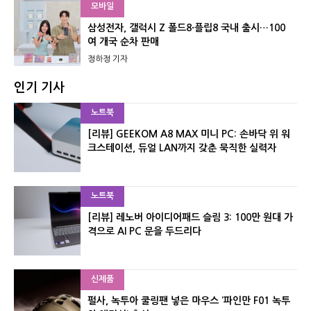
모바일
삼성전자, 갤럭시 Z 폴드8·플립8 국내 출시…100
여 개국 순차 판매
정하정 기자
인기 기사
노트북
[리뷰] GEEKOM A8 MAX 미니 PC: 손바닥 위 워
크스테이션, 듀얼 LAN까지 갖춘 묵직한 실력자
노트북
[리뷰] 레노버 아이디어패드 슬림 3: 100만 원대 가
격으로 AI PC 문을 두드리다
신제품
펄사, 녹투아 쿨링팬 넣은 마우스 ‘파인만 F01 녹투