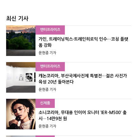
최신 기사
엔터프라이즈
가민, 트레이닝픽스·트레인히로익 인수…코칭 플랫
폼 강화
윤현종 기자
엔터프라이즈
캐논코리아, 부산국제사진제 특별전…젊은 사진가
육성 20년 돌아본다
윤현종 기자
신제품
소니코리아, 무대용 인이어 모니터 ‘IER-M500’ 출
시…14만9천 원
윤현종 기자