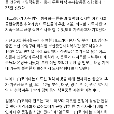
을 전달하고 임직원들과 함께 무료 배식 봉사활동을 진행했다고
25일 밝혔다.
JTI코리아가 사단법인 ‘함께하는 한숲’과 협력해 실시한 이번 사회
공헌활동은 취약계층 어르신들이 추운 겨울, 끼니를 거르지 않고
지속적으로 균형 잡힌 식사를 할 수 있도록 지원하고자 기획됐다.
지난 20일 봉사활동에 참여한 JTI코리아 본사 및 부산 데포 임직원
들은 부산 수영구에 위치한 부산종합사회복지관 경로식당에서
160인분의 반찬을 직접 조리했다. 직원들은 복지관을 찾은 어르
신들께 연말맞이 특식을 배식하고, 음료와 디저트를 나눠주며 이
웃들과 온정을 나눴다. 또한 이날 조리된 반찬 중 일부는 해당 지역
내 거동이 불편한 어르신에게 도시락 형태로 배달됐다.
나아가 JTI코리아는 어르신 결식 예방을 위해 ‘함께하는 한숲’에 추
가 지원금을 전달, 오는 12월 부산, 대구, 광주, 전주, 원주 5개 지
역 내 취약계층에 쌀과 김치 등의 식료품을 지원할 예정이다.
김영지 JTI코리아 전무는 “어느 때보다 따뜻한 온정이 절실한 연말
을 맞아 지역사회 어르신들에게 균형 잡힌 한 끼 식사를 대접할 수
있어 매우 뜻깊은 시간이었다”며 “앞으로도 JTI코리아는 지역사회