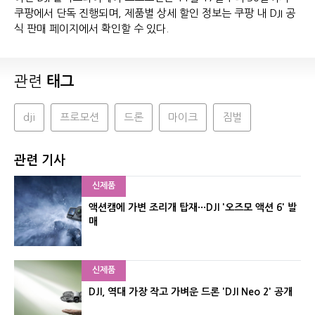
쿠팡에서 단독 진행되며, 제품별 상세 할인 정보는 쿠팡 내 DJI 공
식 판매 페이지에서 확인할 수 있다.
관련
태그
dji
프로모션
드론
마이크
짐벌
관련 기사
신제품
액션캠에 가변 조리개 탑재···DJI '오즈모 액션 6' 발
매
신제품
DJI, 역대 가장 작고 가벼운 드론 'DJI Neo 2' 공개