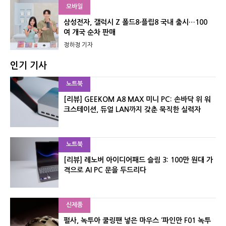
모바일
삼성전자, 갤럭시 Z 폴드8·플립8 국내 출시…100
여 개국 순차 판매
정하정 기자
인기 기사
노트북
[리뷰] GEEKOM A8 MAX 미니 PC: 손바닥 위 워
크스테이션, 듀얼 LAN까지 갖춘 묵직한 실력자
노트북
[리뷰] 레노버 아이디어패드 슬림 3: 100만 원대 가
격으로 AI PC 문을 두드리다
신제품
펄사, 녹투아 쿨링팬 넣은 마우스 ‘파인만 F01 녹투