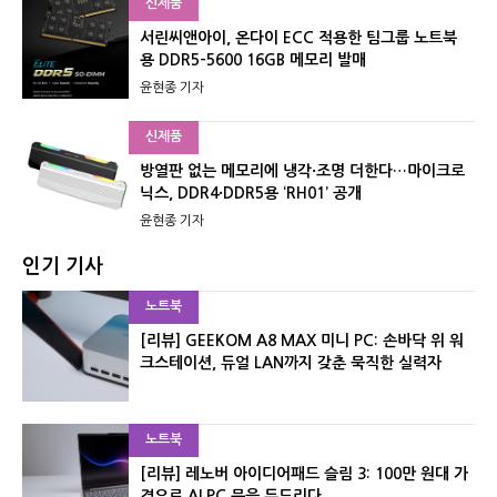
신제품
서린씨앤아이, 온다이 ECC 적용한 팀그룹 노트북
용 DDR5-5600 16GB 메모리 발매
윤현종 기자
신제품
방열판 없는 메모리에 냉각·조명 더한다…마이크로
닉스, DDR4·DDR5용 ‘RH01’ 공개
윤현종 기자
인기 기사
노트북
[리뷰] GEEKOM A8 MAX 미니 PC: 손바닥 위 워
크스테이션, 듀얼 LAN까지 갖춘 묵직한 실력자
노트북
[리뷰] 레노버 아이디어패드 슬림 3: 100만 원대 가
격으로 AI PC 문을 두드리다