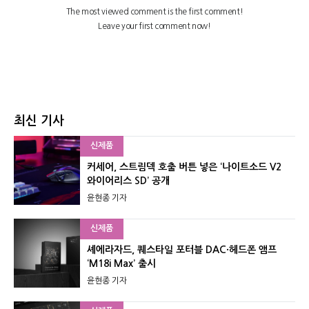
최신 기사
신제품
커세어, 스트림덱 호출 버튼 넣은 ‘나이트소드 V2
와이어리스 SD’ 공개
윤현종 기자
신제품
셰에라자드, 퀘스타일 포터블 DAC·헤드폰 앰프
‘M18i Max’ 출시
윤현종 기자