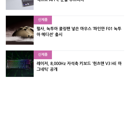
신제품
펄사, 녹투아 쿨링팬 넣은 마우스 ‘파인만 F01 녹투
아 에디션’ 출시
신제품
레이저, 8,000Hz 자석축 키보드 ‘헌츠맨 V3 HE 마
그네틱’ 공개
신제품
서린컴퓨터, 26.3L 리안리 A3 기반 미니 PC 2종 출
시
유기자의 차이나 샵#