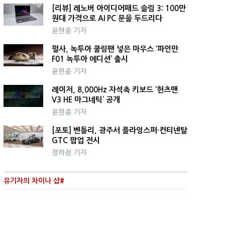
[리뷰] 레노버 아이디어패드 슬림 3: 100만
원대 가격으로 AI PC 문을 두드리다
윤현종 기자
펄사, 녹투아 쿨링팬 넣은 마우스 ‘파인만
F01 녹투아 에디션’ 출시
윤현종 기자
레이저, 8,000Hz 자석축 키보드 ‘헌츠맨
V3 HE 마그네틱’ 공개
윤현종 기자
[포토] 벤틀리, 광주서 플라잉스퍼·컨티넨탈
GTC 팝업 전시
정하정 기자
유기자의 차이나 샵#