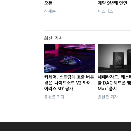
오픈
계약 9년째 인연
신제품
비즈니스
최신 기사
커세어, 스트림덱 호출 버튼
셰에라자드, 퀘스
넣은 ‘나이트소드 V2 와이
블 DAC·헤드폰 앰
어리스 SD’ 공개
Max’ 출시
윤현종 기자
윤현종 기자