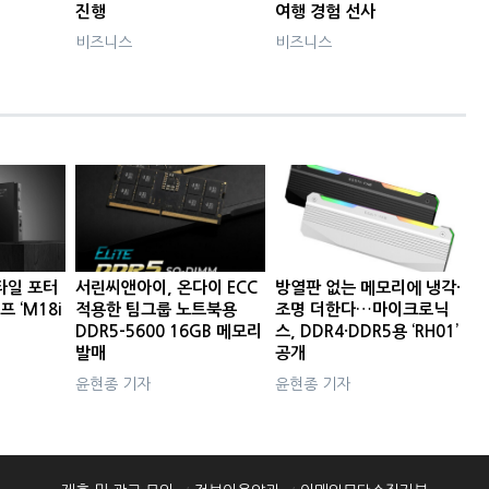
진행
여행 경험 선사
비즈니스
비즈니스
타일 포터
서린씨앤아이, 온다이 ECC
방열판 없는 메모리에 냉각·
프 ‘M18i
적용한 팀그룹 노트북용
조명 더한다…마이크로닉
DDR5-5600 16GB 메모리
스, DDR4·DDR5용 ‘RH01’
발매
공개
윤현종 기자
윤현종 기자