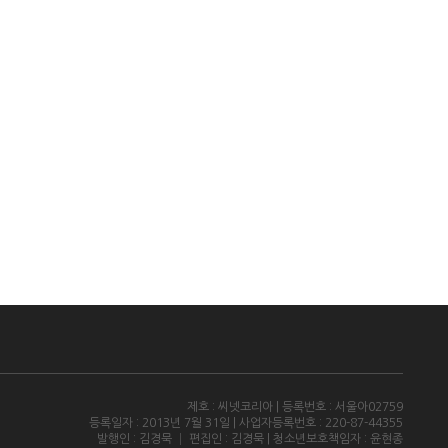
제호 : 씨넷코리아 | 등록번호 : 서울아02759
등록일자 : 2013년 7월 31일 | 사업자등록번호 : 220-87-44355
발행인 : 김경묵 │ 편집인 : 김경묵 | 청소년보호책임자 : 윤현종