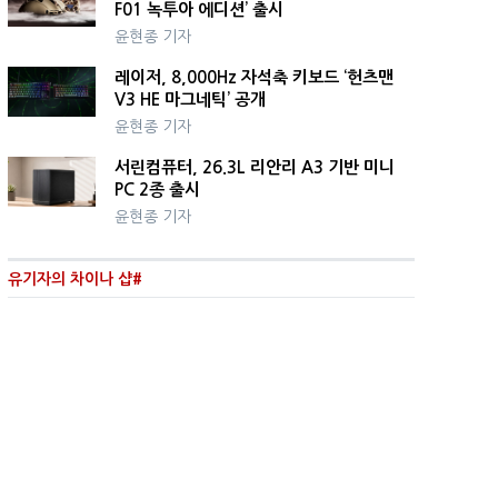
F01 녹투아 에디션’ 출시
윤현종 기자
레이저, 8,000Hz 자석축 키보드 ‘헌츠맨
V3 HE 마그네틱’ 공개
윤현종 기자
서린컴퓨터, 26.3L 리안리 A3 기반 미니
PC 2종 출시
윤현종 기자
유기자의 차이나 샵#