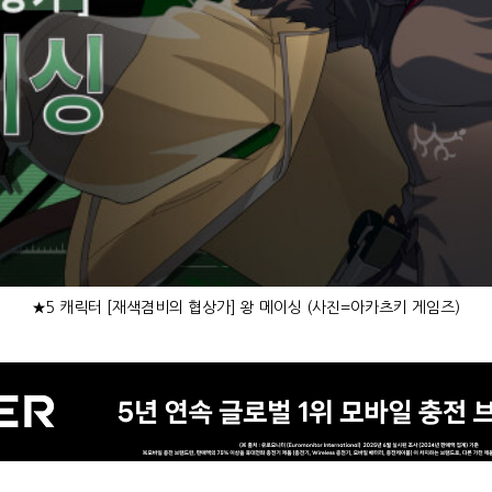
★5 캐릭터 [재색겸비의 협상가] 왕 메이싱 (사진=아카츠키 게임즈)