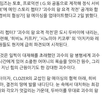
즈는 토호, 프로덕션 I.G.와 공동으로 제작해 정식 서비
ME’에 메인 스토리 챕터7 ‘괴수의 왕 요격 작전’ 공개와 함
색겸비의 협상가] 왕 메이싱을 업데이트했다고 2일 밝혔다.
 챕터7 ‘괴수의 왕 요격 작전’은 도시 두바이에 내리는,
, ‘히비노 카프카’, ‘시노미야 키코루’ 외 ‘이치카와 레
대 대원들도 현지에 급히 파견되며 시작된다.
 것은 일찍이 대재해를 초래했던 괴수의 왕 병행세계 괴수
사간에게 있어 소중한 어머니의 목숨을 앗아간 원수, 그리
이 지닌 힘의 근원이기도 한 강대한 괴수이다.
이자, CLOZER의 교섭인 왕 메이싱의 협력 아래, 히비
아, 결전의 땅에 발을 내디딘다. 눈 속에서 대치하는 최강
거와 각오가 엇갈리는 가운데, 두바이를 무대로 괴수의 왕