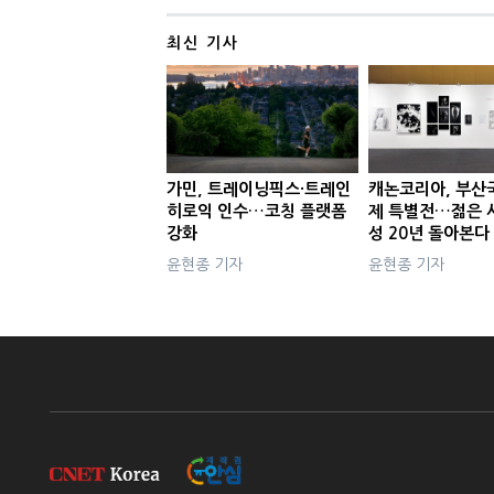
최신 기사
가민, 트레이닝픽스·트레인
캐논코리아, 부산
히로익 인수…코칭 플랫폼
제 특별전…젊은 
강화
성 20년 돌아본다
윤현종 기자
윤현종 기자