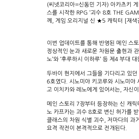
(씨넷코리아=신동민 기자) 아카츠키 게임
스를 시작한 RPG ‘괴수 8호 THE GA
께, 게임 오리지널 신 ★5 캐릭터 [재
이번 업데이트를 통해 반영된 메인 스토리
정상적인 눈과 새로운 차원문 출현과 관련해
노’와 ‘후루하시 이하루’ 등 제4 부
두바이 현지에서 그들을 기다리고 있던
6호였다. 시노미야 키코루와 시노미야 
고 이치카와 레노에게 있어서는, 자신
메인 스토리 7장부터 등장하는 신 캐릭터
노 카프카는 괴수 8호로 변신 허가를 받
클래스의 차원 식별 괴수, 저마다의 과
요격 작전이 본격적으로 전개된다.