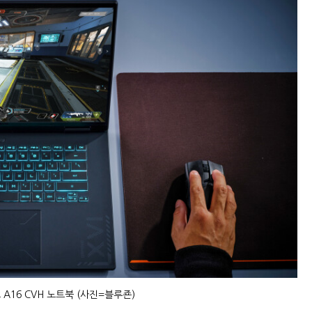
A16 CVH 노트북 (사진=블루죤)