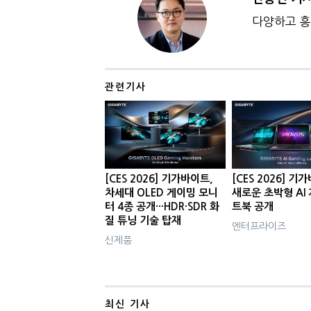
다양하고 흥
관련기사
[CES 2026] 기가바이트,
[CES 2026] 기
차세대 OLED 게이밍 모니
새로운 초박형 AI
터 4종 공개···HDR·SDR 화
트북 공개
질 튜닝 기술 탑재
엔터프라이즈
신제품
최신 기사