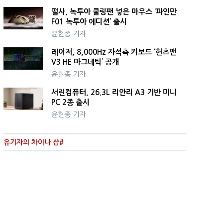
펄사, 녹투아 쿨링팬 넣은 마우스 ‘파인만
F01 녹투아 에디션’ 출시
윤현종 기자
레이저, 8,000Hz 자석축 키보드 ‘헌츠맨
V3 HE 마그네틱’ 공개
윤현종 기자
서린컴퓨터, 26.3L 리안리 A3 기반 미니
PC 2종 출시
윤현종 기자
유기자의 차이나 샵#