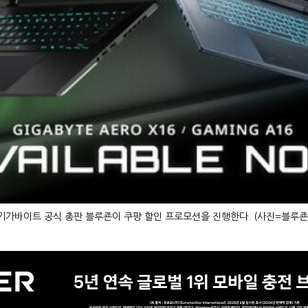
기가바이트 공식 총판 블루죤이 쿠팡 할인 프로모션을 진행한다. (사진=블루죤