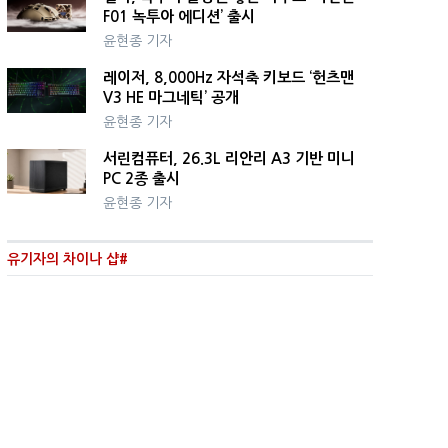
F01 녹투아 에디션’ 출시
윤현종 기자
레이저, 8,000Hz 자석축 키보드 ‘헌츠맨
V3 HE 마그네틱’ 공개
윤현종 기자
서린컴퓨터, 26.3L 리안리 A3 기반 미니
PC 2종 출시
윤현종 기자
유기자의 차이나 샵#