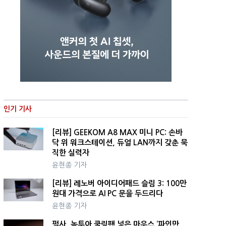
인기 기사
[리뷰] GEEKOM A8 MAX 미니 PC: 손바
닥 위 워크스테이션, 듀얼 LAN까지 갖춘 묵
직한 실력자
윤현종 기자
[리뷰] 레노버 아이디어패드 슬림 3: 100만
원대 가격으로 AI PC 문을 두드리다
윤현종 기자
펄사, 녹투아 쿨링팬 넣은 마우스 ‘파인만