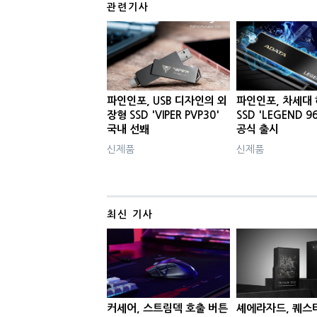
관련기사
파인인포, USB 디자인의 외
파인인포, 차세대
장형 SSD 'VIPER PVP30'
SSD 'LEGEND 9
국내 선봬
공식 출시
신제품
신제품
최신 기사
커세어, 스트림덱 호출 버튼
셰에라자드, 퀘스